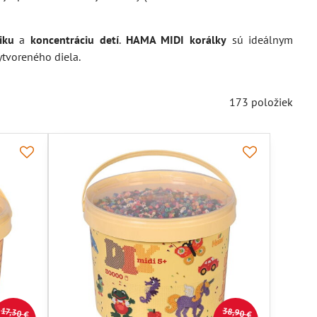
iku
a
koncentráciu detí
.
HAMA MIDI korálky
sú ideálnym
ytvoreného diela.
173
položiek
38,90 €
17,30 €