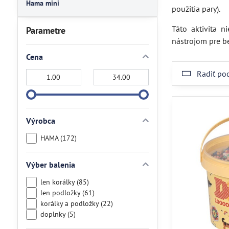
Hama mini
použitia pary).
Táto aktivita n
Parametre
nástrojom pre be
Cena
Radiť po
Od:
Do:
Výrobca
HAMA (172)
Výber balenia
len korálky (85)
len podložky (61)
korálky a podložky (22)
doplnky (5)