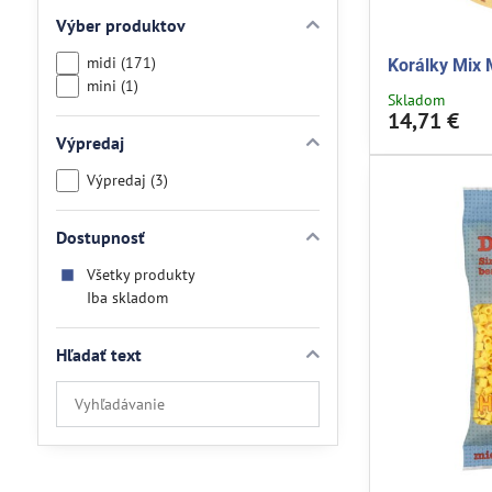
Výber produktov
midi (171)
Korálky Mix 
mini (1)
Skladom
14,71 €
Výpredaj
Výpredaj (3)
Dostupnosť
Všetky produkty
Iba skladom
Hľadať text
Prehľadať
výsledky
filtra
fulltextom