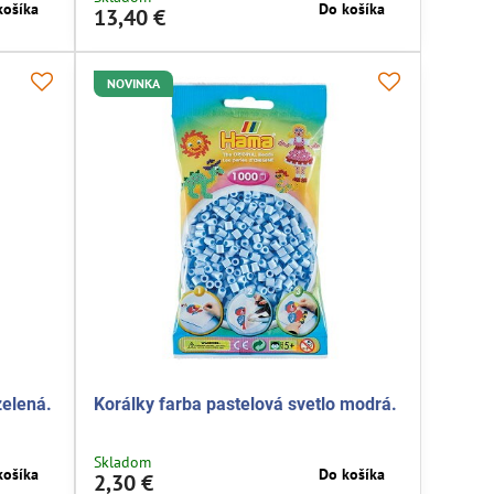
košíka
Do košíka
13,40 €
NOVINKA
zelená.
Korálky farba pastelová svetlo modrá.
Skladom
košíka
Do košíka
2,30 €