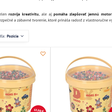
ielen
rozvíja kreativitu
, ale aj
pomáha zlepšovať jemnú motor
zpečné a zábavné tvorenie, ktoré prináša radosť z vlastnoručne v
dľa:
Pozícia
17,30 €