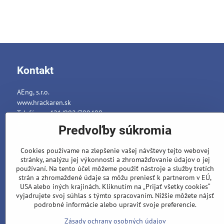
Kontakt
AEng, s.r.o.
www.hrackaren.sk
Telefón: ++421/902/799488
E-mail:
info@hrackaren.sk
Predvoľby súkromia
Platba a Doručenie
Cookies používame na zlepšenie vašej návštevy tejto webovej
Ochrana osobných údajov
stránky, analýzu jej výkonnosti a zhromažďovanie údajov o jej
Reklamačný poriadok
používaní. Na tento účel môžeme použiť nástroje a služby tretích
strán a zhromaždené údaje sa môžu preniesť k partnerom v EÚ,
Formuláre
USA alebo iných krajinách. Kliknutím na „Prijať všetky cookies“
vyjadrujete svoj súhlas s týmto spracovaním. Nižšie môžete nájsť
podrobné informácie alebo upraviť svoje preferencie.
Zásady ochrany osobných údajov