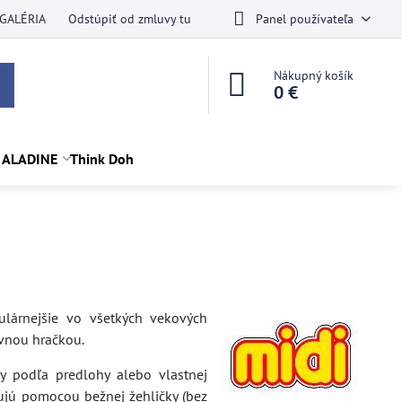
GALÉRIA
Odstúpiť od zmluvy tu
Panel používateľa
Nákupný košík
0 €
 ALADINE
Think Doh
lárnejšie vo všetkých vekových
ívnou hračkou.
ry podľa predlohy alebo vlastnej
ujú pomocou bežnej žehličky (bez