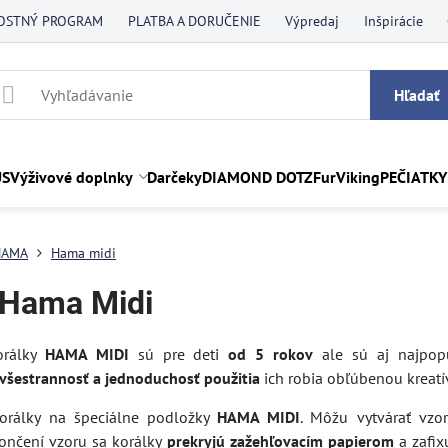
OSTNÝ PROGRAM
PLATBA A DORUČENIE
Výpredaj
Inšpirácie
Hľadať
US
Výživové doplnky
Darčeky
DIAMOND DOTZ
FurViking
PEČIATKY
HAMA
Hama midi
 Hama Midi
orálky
HAMA MIDI
sú pre deti
od 5 rokov
ale sú aj najpopu
všestrannosť a jednoduchosť použitia
ich robia obľúbenou kreat
korálky na špeciálne podložky
HAMA MIDI
. Môžu vytvárať vzo
končení vzoru sa korálky
prekryjú zažehľovacím papierom
a zafix