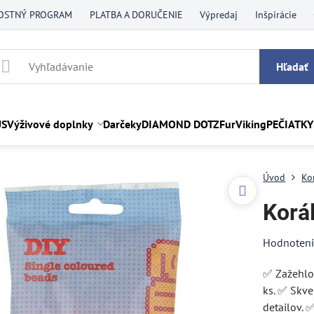
OSTNÝ PROGRAM
PLATBA A DORUČENIE
Výpredaj
Inšpirácie
Hľadať
US
Výživové doplnky
Darčeky
DIAMOND DOTZ
FurViking
PEČIATKY
Úvod
Ko
Korá
Hodnoten
✅ Zažehlov
ks. ✅ Skve
detailov. 