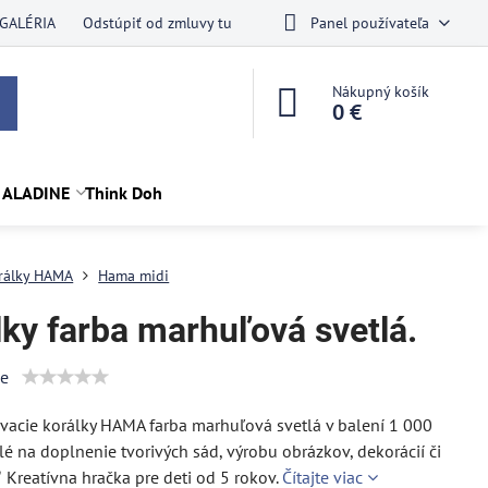
GALÉRIA
Odstúpiť od zmluvy tu
Panel používateľa
Nákupný košík
0 €
 ALADINE
Think Doh
rálky HAMA
Hama midi
lky farba marhuľová svetlá.
ie
acie korálky HAMA farba marhuľová svetlá v balení 1 000
lé na doplnenie tvorivých sád, výrobu obrázkov, dekorácií či
✅ Kreatívna hračka pre deti od 5 rokov.
Čítajte viac