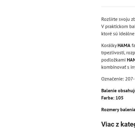
Rozšírte svoju z
V praktickom ba
ktoré sú ideálne
Korálky
HAMA
fa
trpezlivosti, ro
podložkami
HAM
kombinovať s in
Označenie: 207
Balenie obsahuj
Farba: 105
Rozmery balenia
Viac z kate