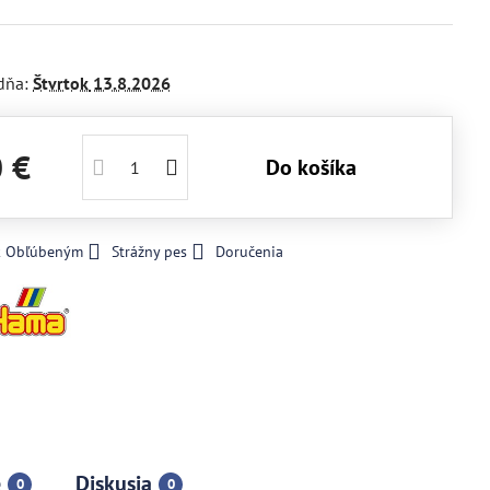
dňa:
Štvrtok
13.8.2026
0 €
Do košíka
 k Obľúbeným
Strážny pes
Doručenia
e
Diskusia
0
0