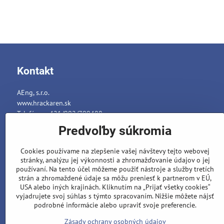
Kontakt
AEng, s.r.o.
www.hrackaren.sk
Telefón: ++421/902/799488
E-mail:
info@hrackaren.sk
Predvoľby súkromia
Platba a Doručenie
Cookies používame na zlepšenie vašej návštevy tejto webovej
Ochrana osobných údajov
stránky, analýzu jej výkonnosti a zhromažďovanie údajov o jej
Reklamačný poriadok
používaní. Na tento účel môžeme použiť nástroje a služby tretích
strán a zhromaždené údaje sa môžu preniesť k partnerom v EÚ,
Formuláre
USA alebo iných krajinách. Kliknutím na „Prijať všetky cookies“
vyjadrujete svoj súhlas s týmto spracovaním. Nižšie môžete nájsť
podrobné informácie alebo upraviť svoje preferencie.
Zásady ochrany osobných údajov