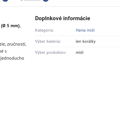
Doplnkové informácie
 (Ø 5 mm)
,
Kategória:
Hama midi
Výber balenia:
len korálky
e, zručností,
né s
Výber produktov:
midi
e jednoducho