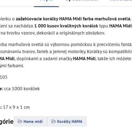
bierku o
zažehlovacie korálky HAMA Midi farba marhuľová svetlá.
lení sa nachádza
1 000 kusov kvalitných korálok
typu
HAMA Midi
 na tvorbu vzorov, dekorácií a originálnych obrázkov.
rba marhuľová svetlá sú výbornou pomôckou k precvičeniu fantázi
zpoznávaniu tvarov, farieb a jemnej motoriky. Korálky sú kompatibil
A Midi
, doplnkami a sadami značky
HAMA Midi
, takže ich môžet
ými farbami.
-105
e:
cca 1000 koráliek
:
17 x 9 x 1 cm
górie
Hama midi
Korálky HAMA