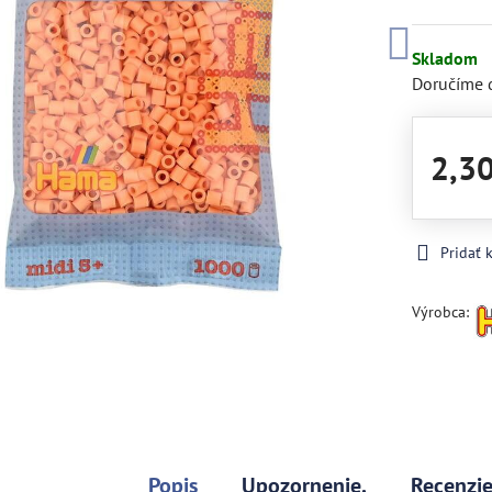
Skladom
Doručíme 
2,3
Pridať
Výrobca:
Popis
Upozornenie.
Recenzi