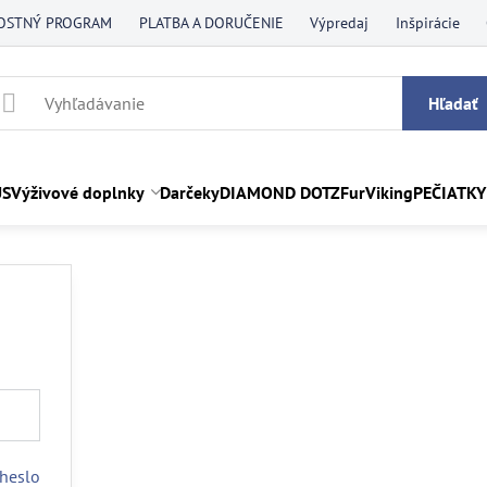
OSTNÝ PROGRAM
PLATBA A DORUČENIE
Výpredaj
Inšpirácie
Hľadať
US
Výživové doplnky
Darčeky
DIAMOND DOTZ
FurViking
PEČIATKY
heslo