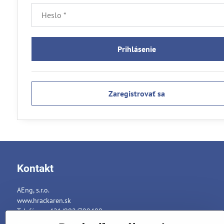
Prihlásenie
Zaregistrovať sa
Kontakt
AEng, s.r.o.
www.hrackaren.sk
Telefón: ++421/902/799488
E-mail:
info@hrackaren.sk