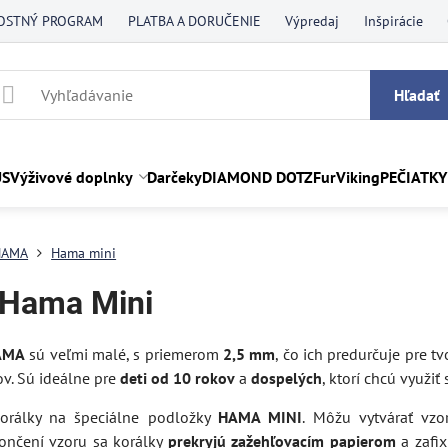
OSTNÝ PROGRAM
PLATBA A DORUČENIE
Výpredaj
Inšpirácie
Hľadať
US
Výživové doplnky
Darčeky
DIAMOND DOTZ
FurViking
PEČIATKY
HAMA
Hama mini
 Hama Mini
HAMA
sú veľmi malé, s priemerom
2,5 mm
, čo ich predurčuje pre t
ov. Sú ideálne pre
deti od 10 rokov
a
dospelých
, ktorí chcú využi
korálky na špeciálne podložky
HAMA MINI
. Môžu vytvárať vzo
končení vzoru sa korálky
prekryjú zažehľovacím papierom
a zafix