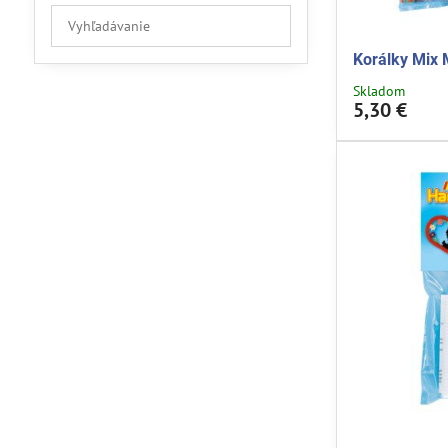
Prehľadať
výsledky
Korálky Mix 
filtra
fulltextom
Skladom
5,30 €