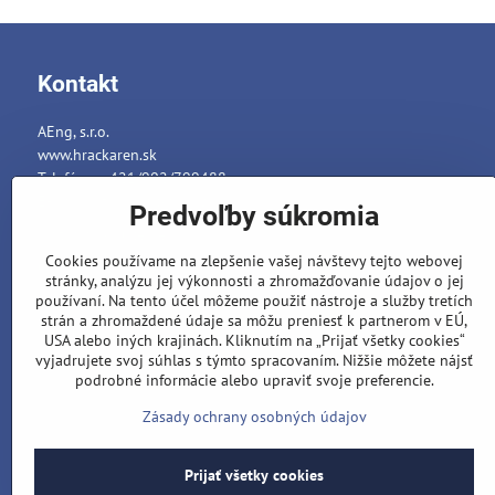
Kontakt
AEng, s.r.o.
www.hrackaren.sk
Telefón: ++421/902/799488
E-mail:
info@hrackaren.sk
Predvoľby súkromia
Platba a Doručenie
Cookies používame na zlepšenie vašej návštevy tejto webovej
Ochrana osobných údajov
stránky, analýzu jej výkonnosti a zhromažďovanie údajov o jej
Reklamačný poriadok
používaní. Na tento účel môžeme použiť nástroje a služby tretích
strán a zhromaždené údaje sa môžu preniesť k partnerom v EÚ,
Formuláre
USA alebo iných krajinách. Kliknutím na „Prijať všetky cookies“
vyjadrujete svoj súhlas s týmto spracovaním. Nižšie môžete nájsť
podrobné informácie alebo upraviť svoje preferencie.
Zásady ochrany osobných údajov
Prijať všetky cookies