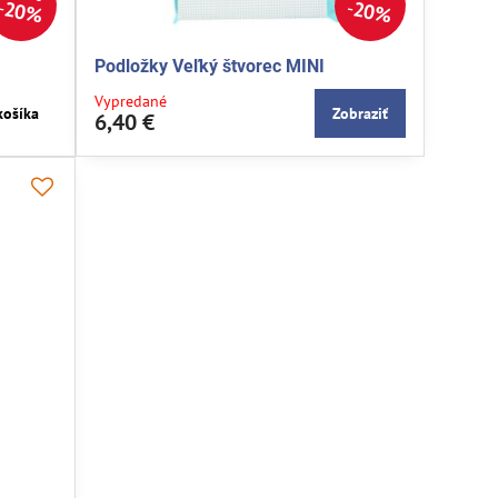
20%
20%
Podložky Veľký štvorec MINI
Vypredané
košíka
Zobraziť
6,40 €