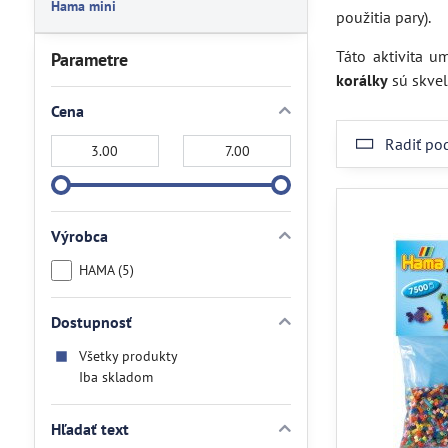
Hama mini
použitia pary).
Táto aktivita u
Parametre
korálky
sú skvel
Cena
Radiť po
Od:
Do:
Výrobca
HAMA (5)
Dostupnosť
Všetky produkty
Iba skladom
Hľadať text