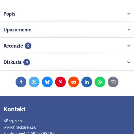
Popis
Upozornenie.
Recenzie
0
Diskusia
0
Facebook
Twitter
Bluesky
Pinterest
Reddit
LinkedIn
WhatsApp
E-
mail
Kontakt
AEng, s.r.o.
www.hrackaren.sk
Telefón: ++421/902/799488