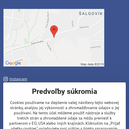
Instagram
Facebook
Predvoľby súkromia
Zavoláme Vám späť
Cookies používame na zlepšenie vašej návštevy tejto webovej
stránky, analýzu jej výkonnosti a zhromažďovanie údajov o jej
Váš telefón
*
používaní. Na tento účel môžeme použiť nástroje a služby
tretích strán a zhromaždené údaje sa môžu preniesť k
partnerom v EÚ, USA alebo iných krajinách. Kliknutím na „Prijať
všetky cookies“ vyjadrujete svoj súhlas s týmto spracovaním.