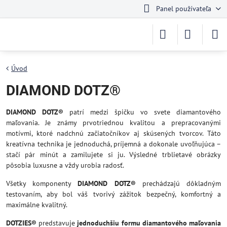
Panel používateľa
Úvod
DIAMOND DOTZ®
DIAMOND DOTZ®
patrí medzi špičku vo svete diamantového
maľovania. Je známy prvotriednou kvalitou a prepracovanými
motívmi, ktoré nadchnú začiatočníkov aj skúsených tvorcov. Táto
kreatívna technika je jednoduchá, príjemná a dokonale uvoľňujúca –
stačí pár minút a zamilujete si ju. Výsledné trblietavé obrázky
pôsobia luxusne a vždy urobia radosť.
Všetky komponenty
DIAMOND DOTZ®
prechádzajú dôkladným
testovaním, aby bol váš tvorivý zážitok bezpečný, komfortný a
maximálne kvalitný.
DOTZIES®
predstavuje
jednoduchšiu formu diamantového maľovania