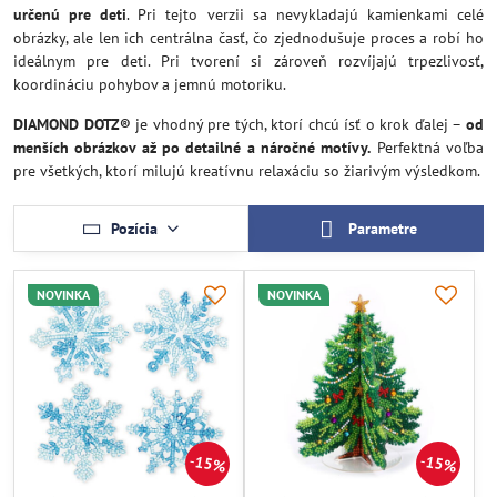
určenú pre deti
. Pri tejto verzii sa nevykladajú kamienkami celé
obrázky, ale len ich centrálna časť, čo zjednodušuje proces a robí ho
ideálnym pre deti. Pri tvorení si zároveň rozvíjajú trpezlivosť,
koordináciu pohybov a jemnú motoriku.
DIAMOND DOTZ®
je vhodný pre tých, ktorí chcú ísť o krok ďalej –
od
menších obrázkov až po detailné a náročné motívy.
Perfektná voľba
pre všetkých, ktorí milujú kreatívnu relaxáciu so žiarivým výsledkom.
Pozícia
Parametre
NOVINKA
NOVINKA
15%
15%