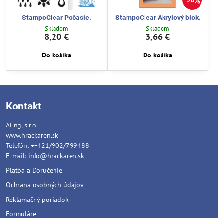
30%
StampoClear Počasie.
StampoClear Akrylový blok.
Skladom
Skladom
8,20 €
3,66 €
Do košíka
Do košíka
Kontakt
AEng, s.r.o.
www.hrackaren.sk
Telefón: ++421/902/799488
E-mail:
info@hrackaren.sk
Platba a Doručenie
Ochrana osobných údajov
Reklamačný poriadok
Formuláre