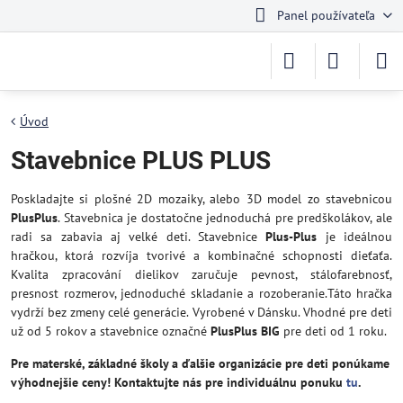
Panel používateľa
Úvod
Stavebnice PLUS PLUS
Poskladajte si plošné 2D mozaiky, alebo 3D model zo stavebnicou
PlusPlus
. Stavebnica je dostatočne jednoduchá pre predškolákov, ale
radi sa zabavia aj velké deti. Stavebnice
Plus-Plus
je ideálnou
hračkou, ktorá rozvíja tvorivé a kombinačné schopnosti dieťaťa.
Kvalita zpracování dielikov zaručuje pevnost, stálofarebnosť,
presnost rozmerov, jednoduché skladanie a rozoberanie.Táto hračka
vydrží bez zmeny celé generácie. Vyrobené v Dánsku. Vhodné pre deti
už od 5 rokov a stavebnice označné
PlusPlus BIG
pre deti od 1 roku.
Pre materské, základné školy a ďalšie organizácie pre deti ponúkame
výhodnejšie ceny! Kontaktujte nás pre individuálnu ponuku
tu
.