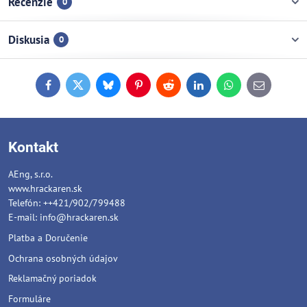
Recenzie
0
Diskusia
0
Facebook
Twitter
Bluesky
Pinterest
Reddit
LinkedIn
WhatsApp
E-
mail
Kontakt
AEng, s.r.o.
www.hrackaren.sk
Telefón: ++421/902/799488
E-mail:
info@hrackaren.sk
Platba a Doručenie
Ochrana osobných údajov
Reklamačný poriadok
Formuláre