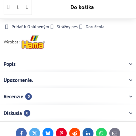
Do košíka
Pridať k Obľúbeným
Strážny pes
Doručenia
Výrobca:
Popis
Upozornenie.
Recenzie
0
Diskusia
0
Facebook
Twitter
Bluesky
Pinterest
Reddit
LinkedIn
WhatsApp
E-