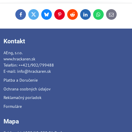
Facebook
Twitter
Bluesky
Pinterest
Reddit
LinkedIn
WhatsApp
E-
mail
Kontakt
AEng, s.r.o.
www.hrackaren.sk
Telefón: ++421/902/799488
E-mail:
info@hrackaren.sk
Platba a Doručenie
Ochrana osobných údajov
Reklamačný poriadok
Formuláre
Mapa