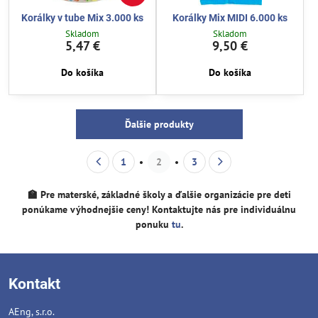
Korálky v tube Mix 3.000 ks
Korálky Mix MIDI 6.000 ks
Skladom
Skladom
5,47 €
9,50 €
Do košíka
Do košíka
Ďalšie produkty
1
2
3
🏫 Pre materské, základné školy a ďalšie organizácie pre deti
ponúkame výhodnejšie ceny! Kontaktujte nás pre individuálnu
ponuku
tu
.
Kontakt
AEng, s.r.o.