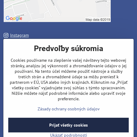
Instagram
Facebook
Predvoľby súkromia
Zavoláme Vám späť
Cookies používame na zlepšenie vašej návštevy tejto webovej
stránky, analýzu jej výkonnosti a zhromažďovanie údajov o jej
Váš telefón
*
používaní. Na tento účel môžeme použiť nástroje a služby
tretích strán a zhromaždené údaje sa môžu preniesť k
partnerom v EÚ, USA alebo iných krajinách. Kliknutím na „Prijať
všetky cookies“ vyjadrujete svoj súhlas s týmto spracovaním.
Nižšie môžete nájsť podrobné informácie alebo upraviť svoje
preferencie.
Odoslať
Zásady ochrany osobných údajov
©
2026
Copyright
Prijať všetky cookies
Predvoľby súkromia
Zásady ochrany osobných údajov
Stav objednávky
Ukázať podrobnosti