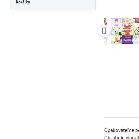
Korálky
Opakovateľne po
Obsahuje viac a