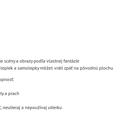
je scény a obrazy podľa vlastnej fantázie
olepiek a samolepky môžeś vráti zpäť na pôvodnú plochu
opnosť:
ty a prach
 neutieraj a nepoužívaj utierku