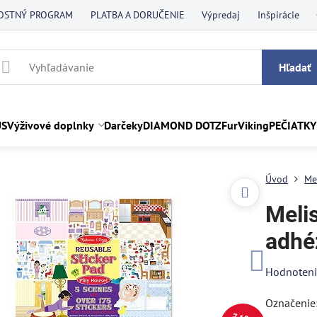
OSTNÝ PROGRAM
PLATBA A DORUČENIE
Výpredaj
Inšpirácie
Hľadať
US
Výživové doplnky
Darčeky
DIAMOND DOTZ
FurViking
PEČIATKY
Úvod
Me
Meli
adhé
Hodnoten
Označeni