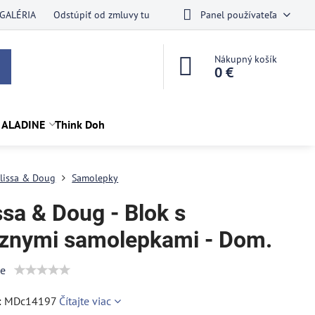
GALÉRIA
Odstúpiť od zmluvy tu
Panel používateľa
Nákupný košík
0 €
 ALADINE
Think Doh
lissa & Doug
Samolepky
ssa & Doug - Blok s
znymi samolepkami - Dom.
ie
e: MDc14197
Čítajte viac