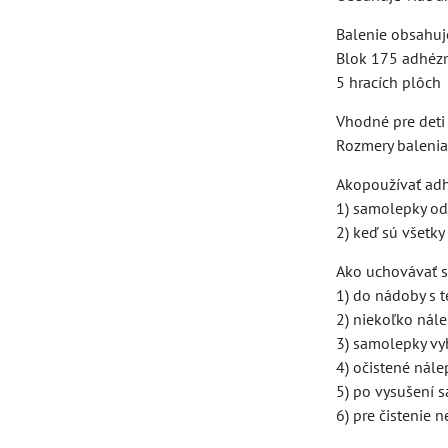
Balenie obsahuj
Blok 175 adhéz
5 hracích plôch
Vhodné pre deti
Rozmery balenia
Akopoužívať adh
1) samolepky ods
2) keď sú všetk
Ako uchovávať sa
1) do nádoby s 
2) niekoľko nále
3) samolepky vy
4) očistené nále
5) po vysušení 
6) pre čistenie 