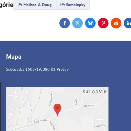
górie
Melissa & Doug
Samolepky
Facebook
Twitter
Bluesky
Pinterest
Reddit
L
Mapa
Sekčovská 1508/19, 080 01 Prešov