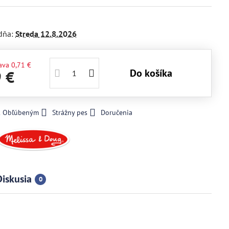
dňa:
Streda
12.8.2026
ava
0,71 €
Do košíka
9 €
 k Obľúbeným
Strážny pes
Doručenia
Diskusia
0