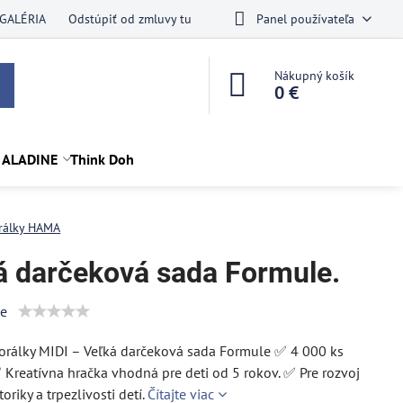
GALÉRIA
Odstúpiť od zmluvy tu
Panel používateľa
Nákupný košík
0 €
 ALADINE
Think Doh
rálky HAMA
á darčeková sada Formule.
ie
rálky MIDI – Veľká darčeková sada Formule ✅ 4 000 ks
✅ Kreatívna hračka vhodná pre deti od 5 rokov. ✅ Pre rozvoj
riky a trpezlivosti detí.
Čítajte viac