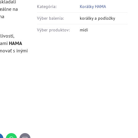
skladali
Kategória:
Korálky HAMA
eálne na
na
Výber balenia:
korálky a podložky
Výber produktov:
midi
ivosti,
žkami
HAMA
novať s inými