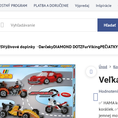
OSTNÝ PROGRAM
PLATBA A DORUČENIE
Výpredaj
Inšpirácie
Hľadať
US
Výživové doplnky
Darčeky
DIAMOND DOTZ
FurViking
PEČIATKY
Úvod
Ko
Veľk
Hodnoten
✅ HAMA ko
koráliek. 
jemnej moto