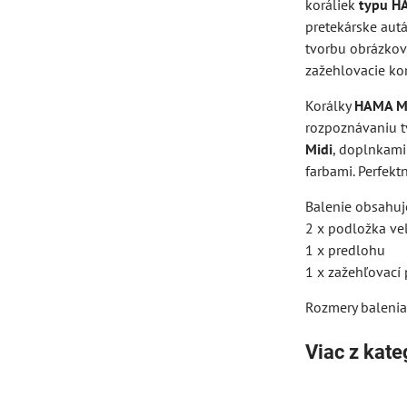
koráliek
typu H
pretekárske autá
tvorbu obrázkov
zažehlovacie ko
Korálky
HAMA M
rozpoznávaniu t
Midi
, doplnkami
farbami. Perfekt
Balenie obsahuj
2 x podložka ve
1 x predlohu
1 x zažehľovací 
Rozmery balenia
Viac z kate