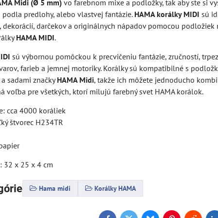
AMA Midi (Ø 5 mm)
vo farebnom mixe a podložky, tak aby ste si vy
 podla predlohy, alebo vlastvej fantázie.
HAMA korálky MIDI
sú id
, dekorácií, darčekov a originálnych nápadov pomocou podložiek 
rálky
HAMA MIDI
.
IDI
sú výbornou pomôckou k precvičeniu fantázie, zručností, trpezl
varov, farieb a jemnej motoriky. Korálky sú kompatibilné s podlo
 a sadami značky
HAMA Midi
, takže ich môžete jednoducho kombi
ná voľba pre všetkých, ktorí milujú farebný svet HAMA korálok.
e: cca 4000 koráliek
ľký štvorec H234TR
papier
: 32 x 25 x 4 cm
górie
Hama midi
Korálky HAMA