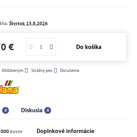
dňa:
Štvrtok
13.8.2026
70 €
Do košíka
 k Obľúbeným
Strážny pes
Doručenia
e
Diskusia
0
0
Doplnkové informácie
 000
kusov