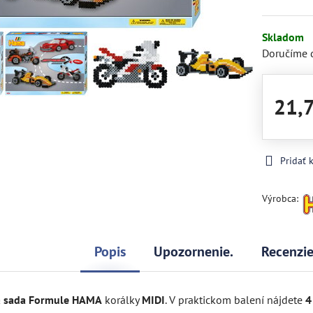
Skladom
Doručíme 
21,
Pridať
Výrobca:
Popis
Upozornenie.
Recenzi
á sada Formule HAMA
korálky
MIDI
. V praktickom balení nájdete
4