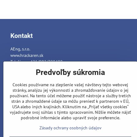
Kontakt
AEng, s.r.o.
www.hrackaren.sk
Telefón: ++421/902/799488
E-mail:
info@hrackaren.sk
Predvoľby súkromia
Platba a Doručenie
Cookies používame na zlepšenie vašej návštevy tejto webovej
Ochrana osobných údajov
stránky, analýzu jej výkonnosti a zhromažďovanie údajov o jej
Reklamačný poriadok
používaní. Na tento účel môžeme použiť nástroje a služby tretích
strán a zhromaždené údaje sa môžu preniesť k partnerom v EÚ,
Formuláre
USA alebo iných krajinách. Kliknutím na „Prijať všetky cookies“
vyjadrujete svoj súhlas s týmto spracovaním. Nižšie môžete nájsť
podrobné informácie alebo upraviť svoje preferencie.
Zásady ochrany osobných údajov