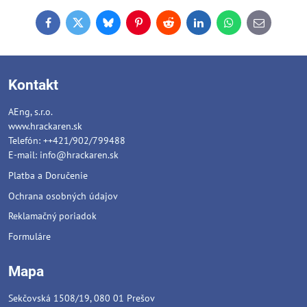
Facebook
Twitter
Bluesky
Pinterest
Reddit
LinkedIn
WhatsApp
E-
mail
Kontakt
AEng, s.r.o.
www.hrackaren.sk
Telefón: ++421/902/799488
E-mail:
info@hrackaren.sk
Platba a Doručenie
Ochrana osobných údajov
Reklamačný poriadok
Formuláre
Mapa
Sekčovská 1508/19, 080 01 Prešov