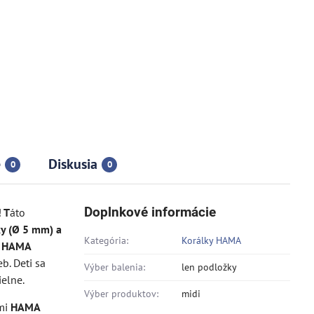
e
Diskusia
0
0
Doplnkové informácie
 T
áto
y (Ø 5 mm) a
Kategória:
Korálky HAMA
a
HAMA
b. Deti sa
Výber balenia:
len podložky
ielne.
Výber produktov:
midi
ými
HAMA