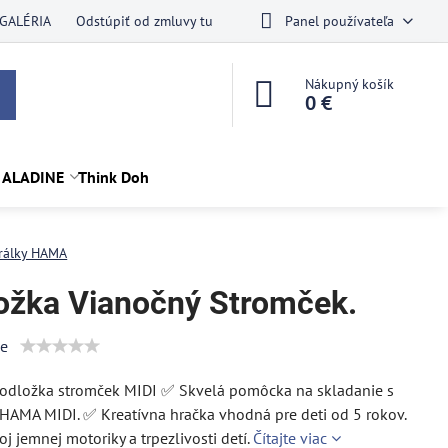
GALÉRIA
Odstúpiť od zmluvy tu
Panel používateľa
Nákupný košík
0 €
 ALADINE
Think Doh
rálky HAMA
ožka Vianočný Stromček.
ie
dložka stromček MIDI ✅ Skvelá pomôcka na skladanie s
HAMA MIDI. ✅ Kreatívna hračka vhodná pre deti od 5 rokov.
oj jemnej motoriky a trpezlivosti detí.
Čítajte viac