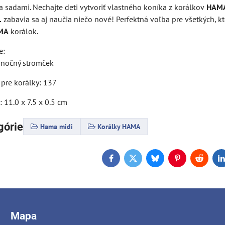
a sadami. Nechajte deti vytvoriť vlastného koníka z korálkov
HAMA
1
zabavia sa aj naučia niečo nové! Perfektná voľba pre všetkých, kt
MA
korálok.
e:
anočný stromček
 pre korálky: 137
 11.0 x 7.5 x 0.5 cm
górie
Hama midi
Korálky HAMA
Facebook
Twitter
Bluesky
Pinterest
Reddit
L
Mapa