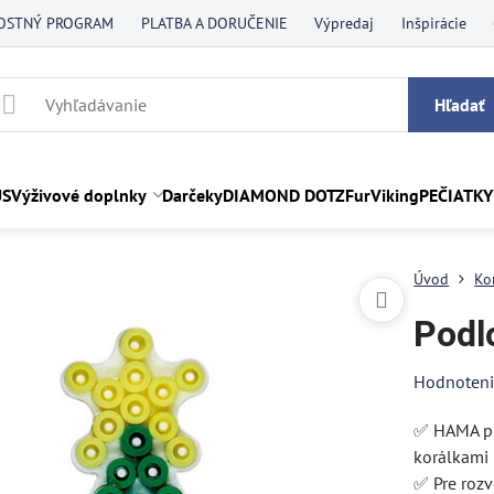
OSTNÝ PROGRAM
PLATBA A DORUČENIE
Výpredaj
Inšpirácie
Hľadať
US
Výživové doplnky
Darčeky
DIAMOND DOTZ
FurViking
PEČIATKY
Úvod
Ko
Podl
Hodnoten
✅ HAMA po
korálkami 
✅ Pre rozv