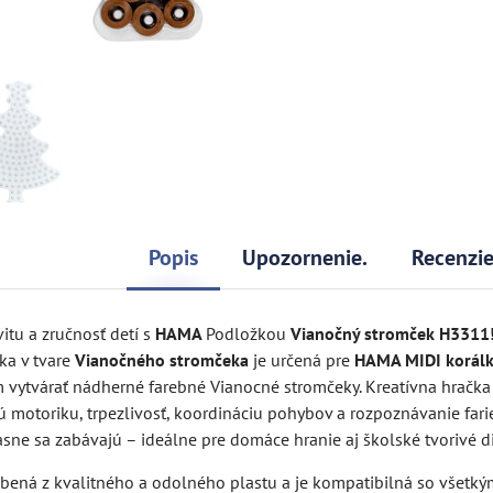
Popis
Upozornenie.
Recenzi
vitu a zručnosť detí s
HAMA
Podložkou
Vianočný stromček H3311!
ka v tvare
Vianočného stromčeka
je určená pre
HAMA MIDI korálk
vytvárať nádherné farebné Vianocné stromčeky. Kreatívna hračk
motoriku, trpezlivosť, koordináciu pohybov a rozpoznávanie farie
časne sa zabávajú – ideálne pre domáce hranie aj školské tvorivé d
obená z kvalitného a odolného plastu a je kompatibilná so všetk