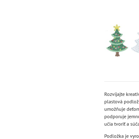
Rozvíjajte kreati
plastová podlož
umožňuje deťom 
podporuje jemnú 
učia tvoriť a sú
Podložka je vyr