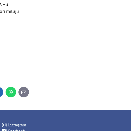
 – s
orí milujú
inkedIn
WhatsApp
E-
mail
Instagram