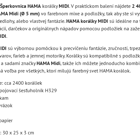
 Šperkovnica HAMA
korálky
MIDI
. V praktickom balení nájdete
2 4
AMA Midi (Ø 5 mm)
vo farebnom mixe a podložky, tak aby ste si vy
dlohy, alebo vlastvej fantázie.
HAMA korálky MIDI
sú ideálne na 
ácií, darčekov a originálnych nápadov pomocou podložiek na zaže
IDI
.
IDI
sú výbornou pomôckou k precvičeniu fantázie, zručností, trpezl
varov, farieb a jemnej motoriky. Korálky sú kompatibilné s podlo
 a sadami značky
HAMA Midi
, takže ich môžete jednoducho kombi
ná voľba pre všetkých, ktorí milujú farebný svet HAMA korálok.
e: cca 2400 koráliek
pojovací šesťuholník H329
okam
vrázok
papier
: 30 x 25 x 3 cm