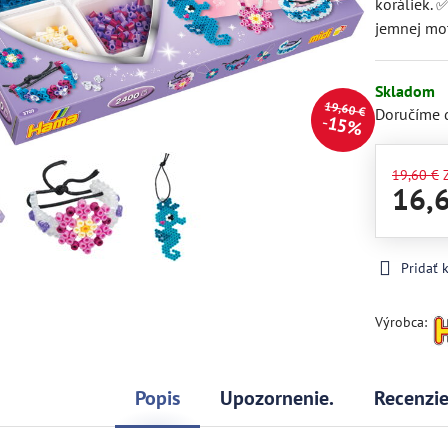
koráliek. 
jemnej mot
Skladom
19,60 €
Doručíme 
15%
19,60 €
16,
Pridať
Výrobca:
Popis
Upozornenie.
Recenzi