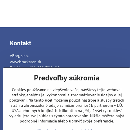
Kontakt
AEng, s.r.o.
www.hrackaren.sk
Telefón: ++421/902/799488
E-mail:
info@hrackaren.sk
Predvoľby súkromia
Platba a Doručenie
Cookies používame na zlepšenie vašej návštevy tejto webovej
Ochrana osobných údajov
stránky, analýzu jej výkonnosti a zhromažďovanie údajov o jej
Reklamačný poriadok
používaní. Na tento účel môžeme použiť nástroje a služby tretích
strán a zhromaždené údaje sa môžu preniesť k partnerom v EÚ,
Formuláre
USA alebo iných krajinách. Kliknutím na „Prijať všetky cookies“
vyjadrujete svoj súhlas s týmto spracovaním. Nižšie môžete nájsť
podrobné informácie alebo upraviť svoje preferencie.