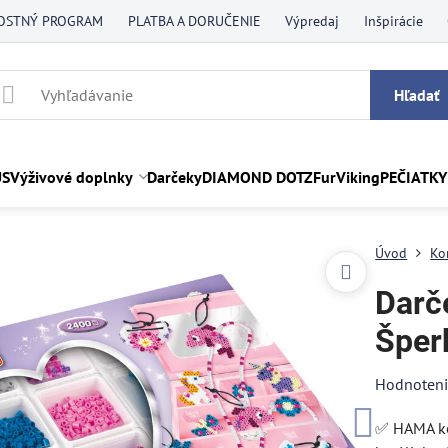
OSTNÝ PROGRAM
PLATBA A DORUČENIE
Výpredaj
Inšpirácie
Hľadať
US
Výživové doplnky
Darčeky
DIAMOND DOTZ
FurViking
PEČIATKY
Úvod
Ko
Darč
Šper
Hodnoten
✅ HAMA ko