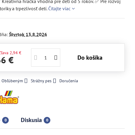
✅ Kreatívna hračka vhodná pre deti od 5 rokov. ✅ Pre rozvoj
oriky a trpezlivosť detí.
Čítajte viac
dňa:
Štvrtok
13.8.2026
Zľava
2,94 €
Do košíka
66 €
 k Obľúbeným
Strážny pes
Doručenia
e
Diskusia
0
0