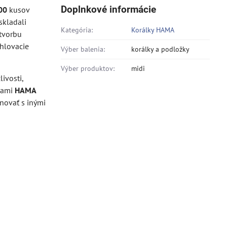
Doplnkové informácie
00
kusov
skladali
Kategória:
Korálky HAMA
tvorbu
hlovacie
Výber balenia:
korálky a podložky
Výber produktov:
midi
ivosti,
žkami
HAMA
novať s inými