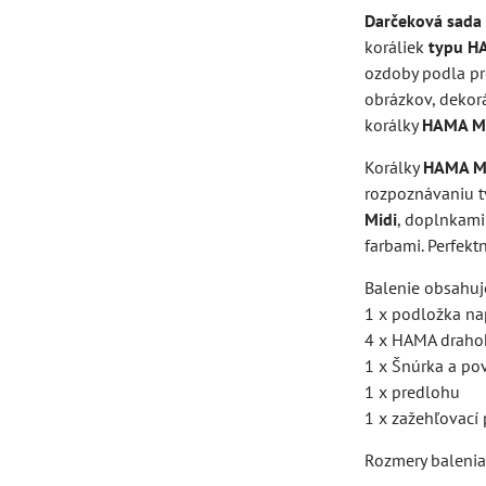
Darčeková sada
koráliek
typu H
ozdoby podla pre
obrázkov, dekor
korálky
HAMA M
Korálky
HAMA M
rozpoznávaniu t
Midi
, doplnkami
farbami. Perfekt
Balenie obsahuj
1 x podložka na
4 x HAMA drah
1 x Šnúrka a po
1 x predlohu
1 x zažehľovací 
Rozmery balenia