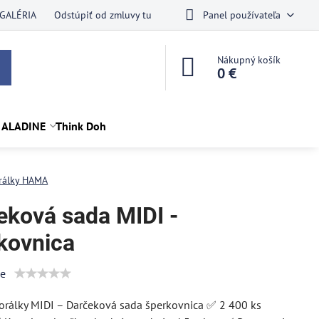
GALÉRIA
Odstúpiť od zmluvy tu
Panel používateľa
Nákupný košík
0 €
 ALADINE
Think Doh
rálky HAMA
eková sada MIDI -
kovnica
ie
rálky MIDI – Darčeková sada šperkovnica ✅ 2 400 ks