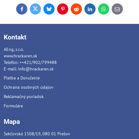
Facebook
Twitter
Bluesky
Pinterest
Reddit
LinkedIn
WhatsApp
E-
mail
Kontakt
AEng, s.r.o.
www.hrackaren.sk
Telefón: ++421/902/799488
E-mail:
info@hrackaren.sk
Platba a Doručenie
Ochrana osobných údajov
Reklamačný poriadok
Formuláre
Mapa
Sekčovská 1508/19, 080 01 Prešov