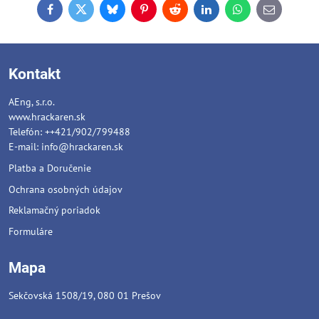
Facebook
Twitter
Bluesky
Pinterest
Reddit
LinkedIn
WhatsApp
E-
mail
Kontakt
AEng, s.r.o.
www.hrackaren.sk
Telefón: ++421/902/799488
E-mail:
info@hrackaren.sk
Platba a Doručenie
Ochrana osobných údajov
Reklamačný poriadok
Formuláre
Mapa
Sekčovská 1508/19, 080 01 Prešov