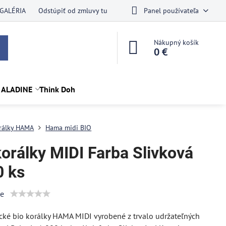
GALÉRIA
Odstúpiť od zmluvy tu
Panel používateľa
Nákupný košík
0 €
 ALADINE
Think Doh
rálky HAMA
Hama midi BIO
korálky MIDI Farba Slivková
0 ks
ie
ké bio korálky HAMA MIDI vyrobené z trvalo udržateľných