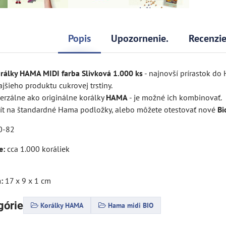
Popis
Upozornenie.
Recenzi
orálky HAMA MIDI farba Slivková 1.000 ks
- najnovší prírastok do
jšieho produktu cukrovej trstiny.
erzálne ako originálne korálky
HAMA
- je možné ich kombinovať.
ít na štandardné Hama podložky, alebo môžete otestovať nové
Bi
0-82
e:
cca 1.000 koráliek
:
17 x 9 x 1 cm
górie
Korálky HAMA
Hama midi BIO