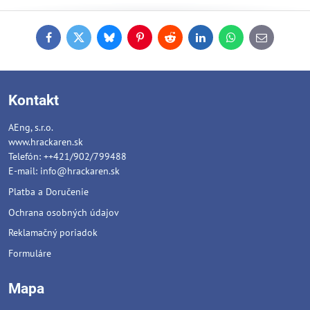
Facebook
Twitter
Bluesky
Pinterest
Reddit
LinkedIn
WhatsApp
E-
mail
Kontakt
AEng, s.r.o.
www.hrackaren.sk
Telefón: ++421/902/799488
E-mail:
info@hrackaren.sk
Platba a Doručenie
Ochrana osobných údajov
Reklamačný poriadok
Formuláre
Mapa