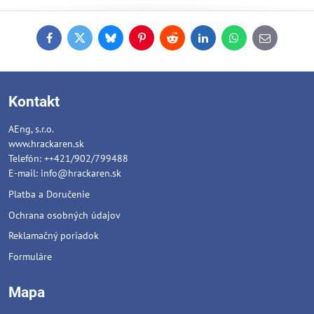
Facebook
Twitter
Bluesky
Pinterest
Reddit
LinkedIn
WhatsApp
E-
mail
Kontakt
AEng, s.r.o.
www.hrackaren.sk
Telefón: ++421/902/799488
E-mail:
info@hrackaren.sk
Platba a Doručenie
Ochrana osobných údajov
Reklamačný poriadok
Formuláre
Mapa