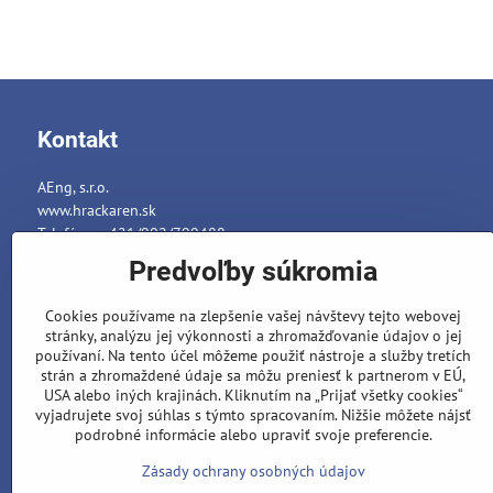
Kontakt
AEng, s.r.o.
www.hrackaren.sk
Telefón: ++421/902/799488
E-mail:
info@hrackaren.sk
Predvoľby súkromia
Platba a Doručenie
Cookies používame na zlepšenie vašej návštevy tejto webovej
Ochrana osobných údajov
stránky, analýzu jej výkonnosti a zhromažďovanie údajov o jej
Reklamačný poriadok
používaní. Na tento účel môžeme použiť nástroje a služby tretích
strán a zhromaždené údaje sa môžu preniesť k partnerom v EÚ,
Formuláre
USA alebo iných krajinách. Kliknutím na „Prijať všetky cookies“
vyjadrujete svoj súhlas s týmto spracovaním. Nižšie môžete nájsť
podrobné informácie alebo upraviť svoje preferencie.
Zásady ochrany osobných údajov