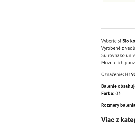
Vyberte si
Bio k
Vyrobené z vedľa
Sú rovnako univ
Môžete ich použ
Označenie: H19
Balenie obsahuj
Farba:
03
Rozmery balenia
Viac z kate