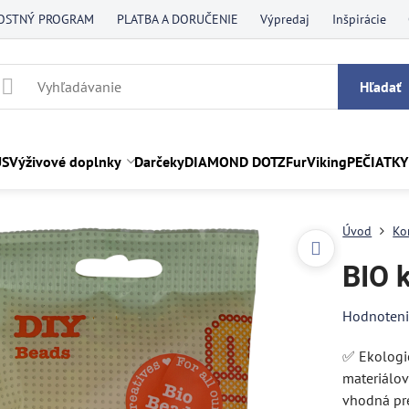
OSTNÝ PROGRAM
PLATBA A DORUČENIE
Výpredaj
Inšpirácie
Hľadať
US
Výživové doplnky
Darčeky
DIAMOND DOTZ
FurViking
PEČIATKY
Úvod
Ko
BIO k
Hodnoten
✅ Ekologic
materiálov
vhodná pre