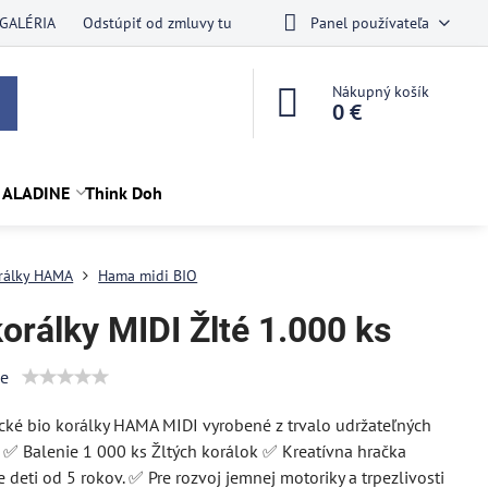
GALÉRIA
Odstúpiť od zmluvy tu
Panel používateľa
Nákupný košík
0 €
 ALADINE
Think Doh
rálky HAMA
Hama midi BIO
orálky MIDI Žlté 1.000 ks
ie
ké bio korálky HAMA MIDI vyrobené z trvalo udržateľných
 ✅ Balenie 1 000 ks Žltých korálok ✅ Kreatívna hračka
 deti od 5 rokov. ✅ Pre rozvoj jemnej motoriky a trpezlivosti