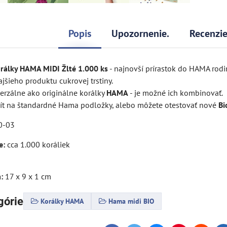
Popis
Upozornenie.
Recenzi
orálky HAMA MIDI Žlté 1.000 ks
- najnovší prírastok do HAMA rodi
jšieho produktu cukrovej trstiny.
erzálne ako originálne korálky
HAMA
- je možné ich kombinovať.
ít na štandardné Hama podložky, alebo môžete otestovať nové
Bi
0-03
e:
cca 1.000 koráliek
:
17 x 9 x 1 cm
górie
Korálky HAMA
Hama midi BIO