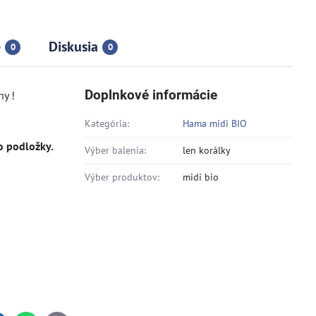
e
Diskusia
0
0
Doplnkové informácie
ny !
Kategória:
Hama midi BIO
o podložky.
Výber balenia:
len korálky
Výber produktov:
midi bio