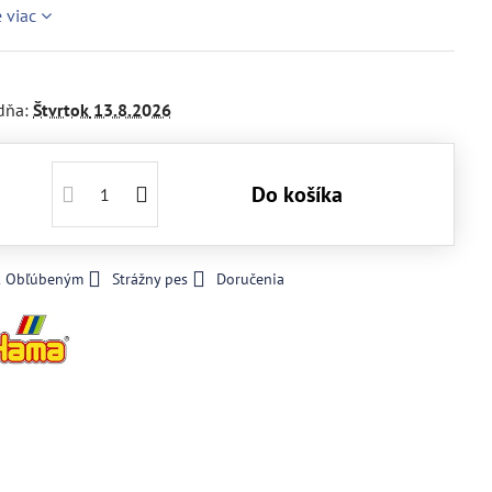
e viac
dňa:
Štvrtok
13.8.2026
Do košíka
 k Obľúbeným
Strážny pes
Doručenia