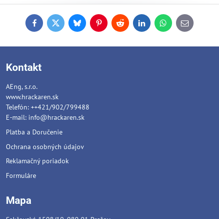
Facebook
Twitter
Bluesky
Pinterest
Reddit
LinkedIn
WhatsApp
E-
mail
Kontakt
AEng, s.r.o.
www.hrackaren.sk
Telefón: ++421/902/799488
E-mail:
info@hrackaren.sk
Platba a Doručenie
Ochrana osobných údajov
Reklamačný poriadok
Formuláre
Mapa