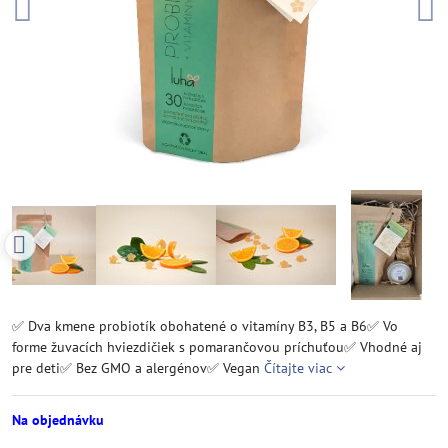
✅ Dva kmene probiotík obohatené o vitamíny B3, B5 a B6✅ Vo
forme žuvacích hviezdičiek s pomarančovou príchuťou✅ Vhodné aj
pre deti✅ Bez GMO a alergénov✅ Vegan
Čítajte viac
Na objednávku