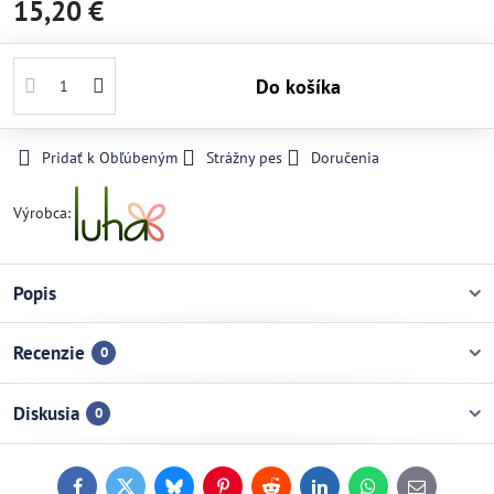
15,20 €
Do košíka
Pridať k Obľúbeným
Strážny pes
Doručenia
Výrobca:
Popis
Recenzie
0
Diskusia
0
Facebook
Twitter
Bluesky
Pinterest
Reddit
LinkedIn
WhatsApp
E-