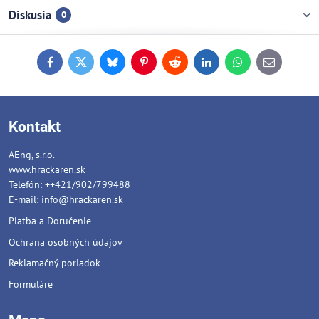
Diskusia
0
Facebook
Twitter
Bluesky
Pinterest
Reddit
LinkedIn
WhatsApp
E-
mail
Kontakt
AEng, s.r.o.
www.hrackaren.sk
Telefón: ++421/902/799488
E-mail:
info@hrackaren.sk
Platba a Doručenie
Ochrana osobných údajov
Reklamačný poriadok
Formuláre