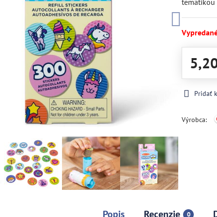
tematiko
Vypredan
5,2
Pridať
Výrobca:
Popis
Recenzie
0