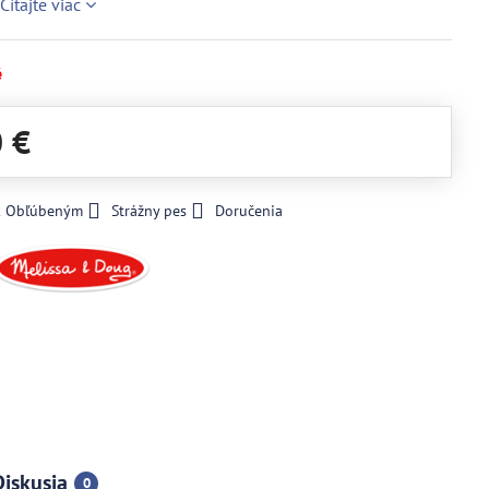
u
Čítajte viac
é
0 €
 k Obľúbeným
Strážny pes
Doručenia
Diskusia
0