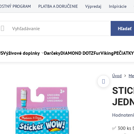
OSTNÝ PROGRAM
PLATBA A DORUČENIE
Výpredaj
Inšpirácie
Hľadať
US
Výživové doplnky
Darčeky
DIAMOND DOTZ
FurViking
PEČIATKY
Úvod
Me
STIC
JED
Hodnoten
✅ 300 ks 