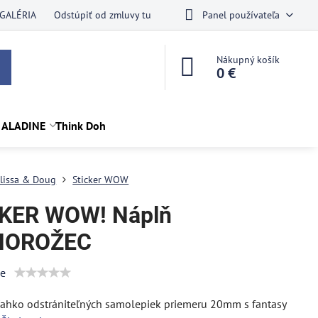
GALÉRIA
Odstúpiť od zmluvy tu
Panel používateľa
Nákupný košík
0 €
 ALADINE
Think Doh
lissa & Doug
Sticker WOW
KER WOW! Náplň
NOROŽEC
ie
ľahko odstrániteľných samolepiek priemeru 20mm s fantasy