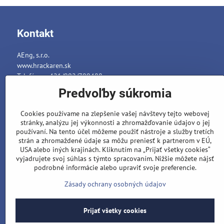
Kontakt
AEng, s.r.o.
www.hrackaren.sk
Telefón: ++421/902/799488
E-mail:
info@hrackaren.sk
Predvoľby súkromia
Platba a Doručenie
Cookies používame na zlepšenie vašej návštevy tejto webovej
Ochrana osobných údajov
stránky, analýzu jej výkonnosti a zhromažďovanie údajov o jej
Reklamačný poriadok
používaní. Na tento účel môžeme použiť nástroje a služby tretích
strán a zhromaždené údaje sa môžu preniesť k partnerom v EÚ,
Formuláre
USA alebo iných krajinách. Kliknutím na „Prijať všetky cookies“
vyjadrujete svoj súhlas s týmto spracovaním. Nižšie môžete nájsť
podrobné informácie alebo upraviť svoje preferencie.
Zásady ochrany osobných údajov
Prijať všetky cookies
©
202