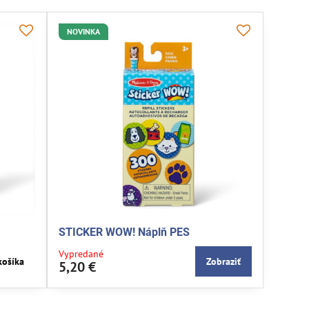
NOVINKA
STICKER WOW! Náplň PES
Vypredané
košíka
Zobraziť
5,20 €