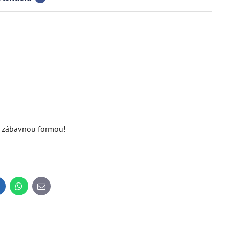
e zábavnou formou!
inkedIn
WhatsApp
E-
mail