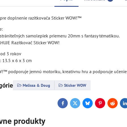
 pre doplnenie razitkovača Sticker WOW!™
e:
strániteľných samolepiek priemeru 20mm s fantasy tématikou.
HUJE Razítkovač Sticker WOW!
 od 3 rokov
: 13.5 x 6 x 3 cm
™ podporuje jemnú motoriku, kreatívnu hru a podporuje učeni
górie
Melissa & Doug
Sticker WOW
Facebook
Twitter
Bluesky
Pinterest
Reddit
L
ívne produkty