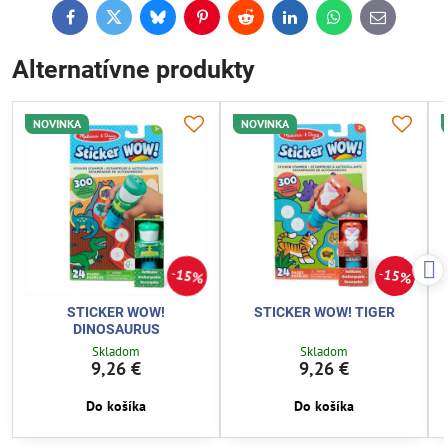
Facebook
Twitter
Bluesky
Pinterest
Reddit
LinkedIn
WhatsApp
E-
mail
Alternatívne produkty
NOVINKA
NOVINKA
15%
15%
STICKER WOW!
STICKER WOW! TIGER
DINOSAURUS
Skladom
Skladom
9,26 €
9,26 €
Do košíka
Do košíka