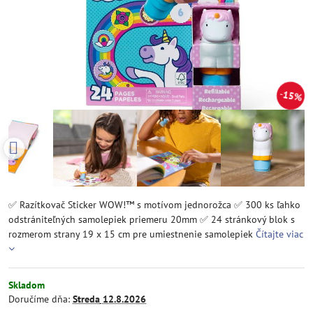
15%
✅ Razítkovač Sticker WOW!™ s motívom jednorožca ✅ 300 ks ľahko
odstrániteľných samolepiek priemeru 20mm ✅ 24 stránkový blok s
rozmerom strany 19 x 15 cm pre umiestnenie samolepiek
Čítajte viac
Skladom
Doručíme dňa:
Streda
12.8.2026