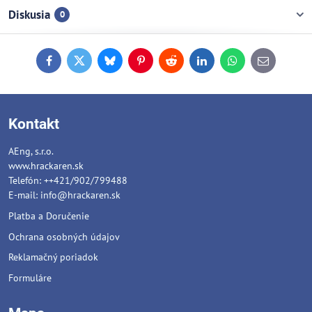
Diskusia
0
Facebook
Twitter
Bluesky
Pinterest
Reddit
LinkedIn
WhatsApp
E-
mail
Kontakt
AEng, s.r.o.
www.hrackaren.sk
Telefón: ++421/902/799488
E-mail:
info@hrackaren.sk
Platba a Doručenie
Ochrana osobných údajov
Reklamačný poriadok
Formuláre