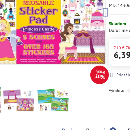
MDc1430
Skladom
Doručíme 
7,10 €
Zľ
6,3
7,10 €
Pridať
10%
Výrobca: