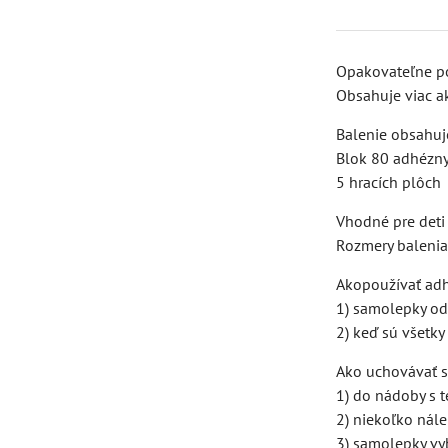
Opakovateľne po
Obsahuje viac a
Balenie obsahuj
Blok 80 adhézn
5 hracích plôch
Vhodné pre deti
Rozmery balenia
Akopoužívať adh
1) samolepky ods
2) keď sú všetk
Ako uchovávať sa
1) do nádoby s 
2) niekoľko nále
3) samolepky vy