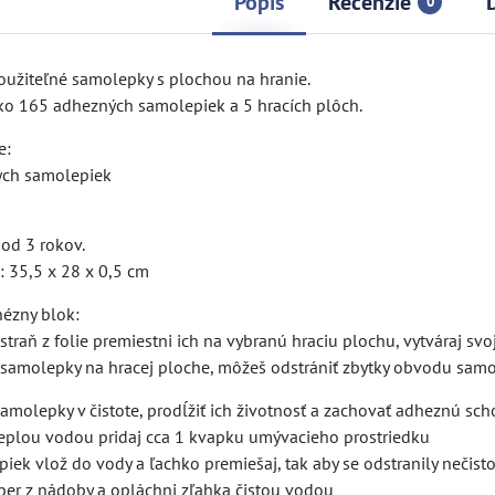
Popis
Recenzie
0
užiteľné samolepky s plochou na hranie.
ko 165 adhezných samolepiek a 5 hracích plôch.
e:
ych samolepiek
 od 3 rokov.
: 35,5 x 28 x 0,5 cm
ézny blok:
traň z folie premiestni ich na vybranú hraciu plochu, vytváraj svo
y samolepky na hracej ploche, môžeš odstrániť zbytky obvodu sam
molepky v čistote, prodĺžiť ich životnosť a zachovať adheznú sch
teplou vodou pridaj cca 1 kvapku umývacieho prostriedku
piek vlož do vody a ľachko premiešaj, tak aby se odstranily nečisto
ber z nádoby a opláchni zľahka čistou vodou