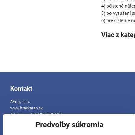
4) očistené nále
5) po vysušení 
6) pre čistenie 
Viac z kate
Kontakt
AEng, s.r.o.
www.hrackaren.sk
Telefón: ++421/902/799488
E-mail:
info@hrackaren.sk
Predvoľby súkromia
Platba a Doručenie