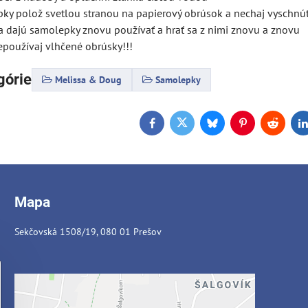
pky polož svetlou stranou na papierový obrúsok a nechaj vyschnúť,
sa dajú samolepky znovu používať a hrať sa z nimi znovu a znovu
nepoužívaj vlhčené obrúsky!!!
górie
Melissa & Doug
Samolepky
Facebook
Twitter
Bluesky
Pinterest
Reddit
L
Mapa
Sekčovská 1508/19, 080 01 Prešov