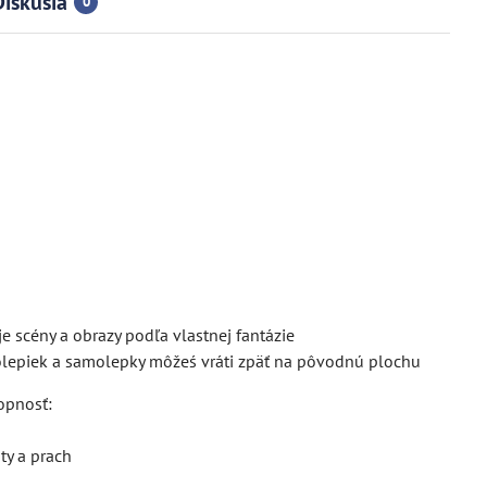
Diskusia
0
je scény a obrazy podľa vlastnej fantázie
olepiek a samolepky môžeś vráti zpäť na pôvodnú plochu
opnosť:
ty a prach