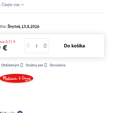
6
Čítajte viac
dňa:
Štvrtok
13.8.2026
ava
0,71 €
Do košíka
9 €
 k Obľúbeným
Strážny pes
Doručenia