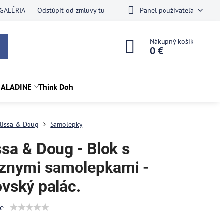
GALÉRIA
Odstúpiť od zmluvy tu
Panel používateľa
Nákupný košík
0 €
 ALADINE
Think Doh
lissa & Doug
Samolepky
ssa & Doug - Blok s
znymi samolepkami -
ovský palác.
ie