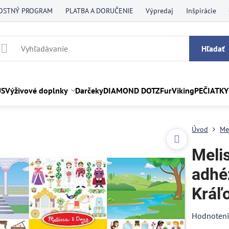
OSTNÝ PROGRAM
PLATBA A DORUČENIE
Výpredaj
Inšpirácie
Hľadať
US
Výživové doplnky
Darčeky
DIAMOND DOTZ
FurViking
PEČIATKY
Úvod
Me
Meli
adhé
Kráľ
Hodnoten