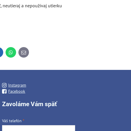
 neutieraj a nepoužívaj utierku
inkedIn
WhatsApp
E-
mail
Instagram
Facebook
Zavoláme Vám späť
Váš telefón
*