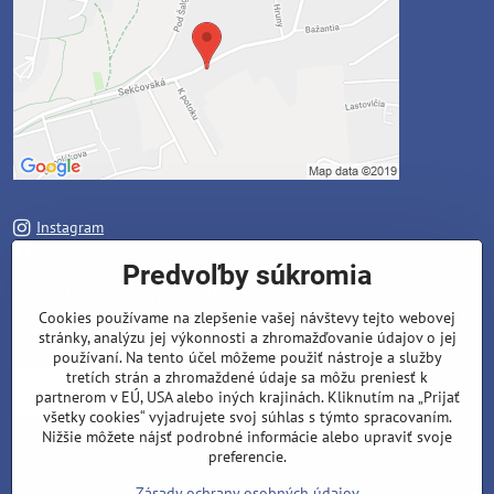
Instagram
Facebook
Predvoľby súkromia
Zavoláme Vám späť
Cookies používame na zlepšenie vašej návštevy tejto webovej
stránky, analýzu jej výkonnosti a zhromažďovanie údajov o jej
Váš telefón
*
používaní. Na tento účel môžeme použiť nástroje a služby
tretích strán a zhromaždené údaje sa môžu preniesť k
partnerom v EÚ, USA alebo iných krajinách. Kliknutím na „Prijať
všetky cookies“ vyjadrujete svoj súhlas s týmto spracovaním.
Nižšie môžete nájsť podrobné informácie alebo upraviť svoje
preferencie.
Odoslať
Zásady ochrany osobných údajov