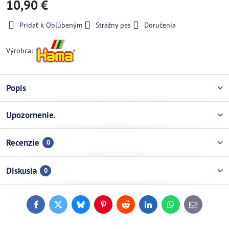
10,90 €
Pridať k Obľúbeným
Strážny pes
Doručenia
Výrobca:
Popis
Upozornenie.
Recenzie
0
Diskusia
0
Facebook
Twitter
Bluesky
Pinterest
Reddit
LinkedIn
WhatsApp
E-
mail