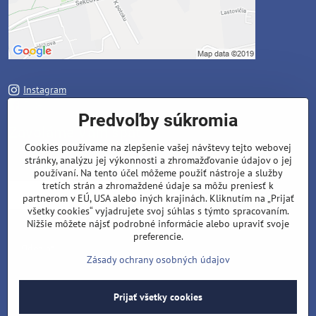
Instagram
Facebook
Predvoľby súkromia
Zavoláme Vám späť
Cookies používame na zlepšenie vašej návštevy tejto webovej
stránky, analýzu jej výkonnosti a zhromažďovanie údajov o jej
Váš telefón
*
používaní. Na tento účel môžeme použiť nástroje a služby
tretích strán a zhromaždené údaje sa môžu preniesť k
partnerom v EÚ, USA alebo iných krajinách. Kliknutím na „Prijať
všetky cookies“ vyjadrujete svoj súhlas s týmto spracovaním.
Nižšie môžete nájsť podrobné informácie alebo upraviť svoje
preferencie.
Odoslať
Zásady ochrany osobných údajov
©
2026
Copyright
Prijať všetky cookies
Predvoľby súkromia
Zásady ochrany osobných údajov
Stav objednávky