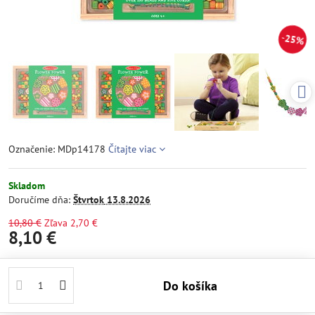
25%
Označenie: MDp14178
Čítajte viac
Skladom
Doručíme dňa:
Štvrtok
13.8.2026
10,80 €
Zľava
2,70 €
8,10 €
Do košíka