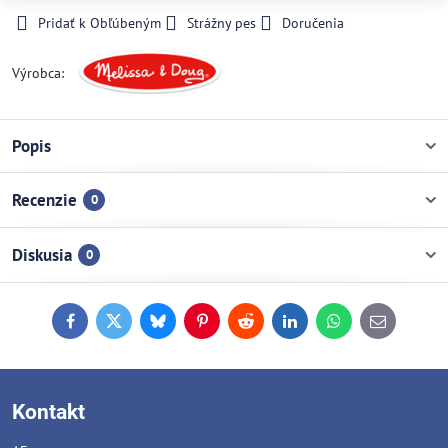
Pridať k Obľúbeným
Strážny pes
Doručenia
Výrobca:
Popis
Recenzie
0
Diskusia
0
Facebook
Twitter
Bluesky
Pinterest
Reddit
LinkedIn
WhatsApp
E-
mail
Kontakt