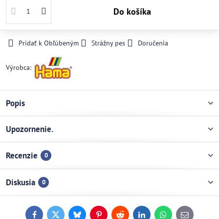
Do košíka
Pridať k Obľúbeným
Strážny pes
Doručenia
Výrobca:
Popis
Upozornenie.
Recenzie
0
Diskusia
0
Facebook
Twitter
Bluesky
Pinterest
Reddit
LinkedIn
WhatsApp
E-