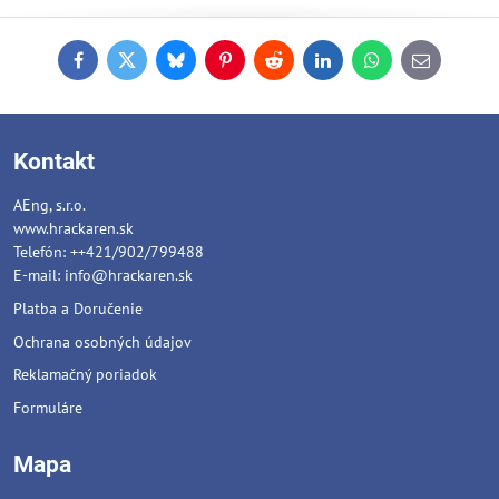
Facebook
Twitter
Bluesky
Pinterest
Reddit
LinkedIn
WhatsApp
E-
mail
Kontakt
AEng, s.r.o.
www.hrackaren.sk
Telefón: ++421/902/799488
E-mail:
info@hrackaren.sk
Platba a Doručenie
Ochrana osobných údajov
Reklamačný poriadok
Formuláre
Mapa