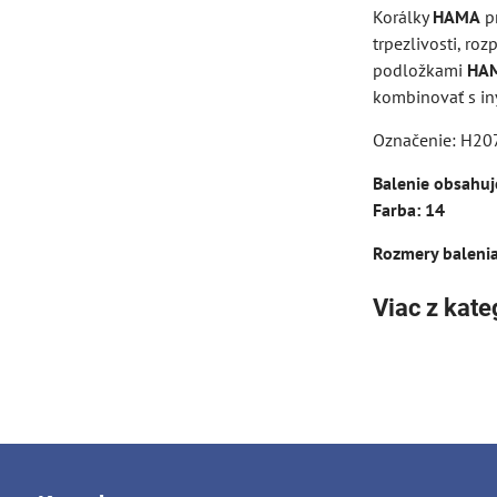
Korálky
HAMA
pr
trpezlivosti, ro
podložkami
HAM
kombinovať s in
Označenie: H20
Balenie obsahuj
Farba: 14
Rozmery balenia
Viac z kate