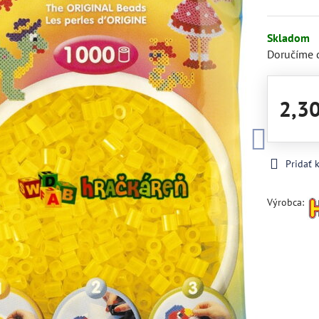
Skladom
Doručíme 
2,3
Pridať
Výrobca: