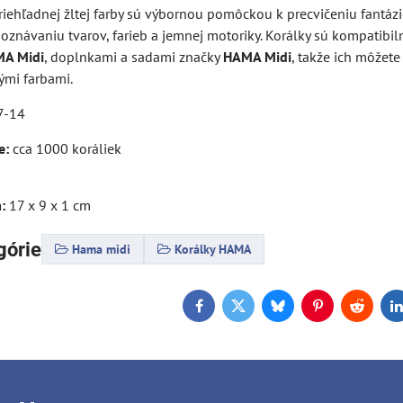
iehľadnej žltej farby sú výbornou pomôckou k precvičeniu fantázie
zpoznávaniu tvarov, farieb a jemnej motoriky. Korálky sú kompatibil
A Midi
, doplnkami a sadami značky
HAMA Midi
, takže ich môžet
ými farbami.
7-14
e:
cca 1000 koráliek
:
17 x 9 x 1 cm
górie
Hama midi
Korálky HAMA
Facebook
Twitter
Bluesky
Pinterest
Reddit
L