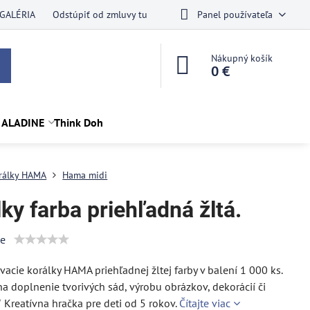
GALÉRIA
Odstúpiť od zmluvy tu
Panel používateľa
Nákupný košík
0 €
 ALADINE
Think Doh
rálky HAMA
Hama midi
ky farba priehľadná žltá.
ie
acie korálky HAMA priehľadnej žltej farby v balení 1 000 ks.
a doplnenie tvorivých sád, výrobu obrázkov, dekorácií či
✅ Kreatívna hračka pre deti od 5 rokov.
Čítajte viac