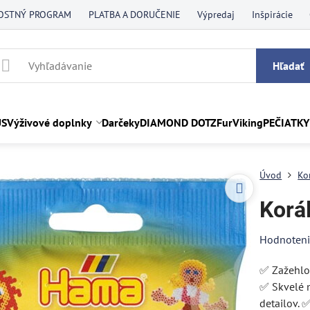
OSTNÝ PROGRAM
PLATBA A DORUČENIE
Výpredaj
Inšpirácie
Hľadať
US
Výživové doplnky
Darčeky
DIAMOND DOTZ
FurViking
PEČIATKY
Úvod
Ko
Korál
Hodnoten
✅ Zažehlov
✅ Skvelé n
detailov. 