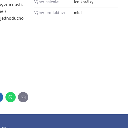
Výber balenia:
len korálky
, zručností,
né s
Výber produktov:
midi
e jednoducho
inkedIn
WhatsApp
E-
mail