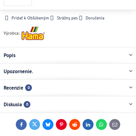
Pridať k Obľúbeným
Strážny pes
Doručenia
Výrobca:
Popis
Upozornenie.
Recenzie
0
Diskusia
0
Facebook
Twitter
Bluesky
Pinterest
Reddit
LinkedIn
WhatsApp
E-
mail