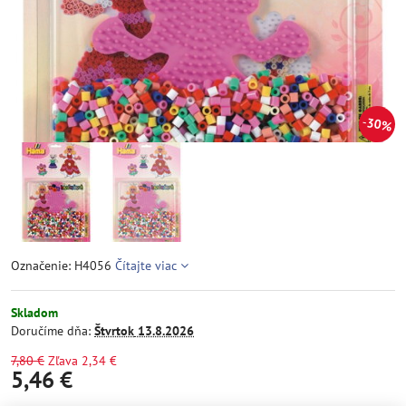
30%
Označenie: H4056
Čítajte viac
Skladom
Doručíme dňa:
Štvrtok
13.8.2026
7,80 €
Zľava
2,34 €
5,46 €