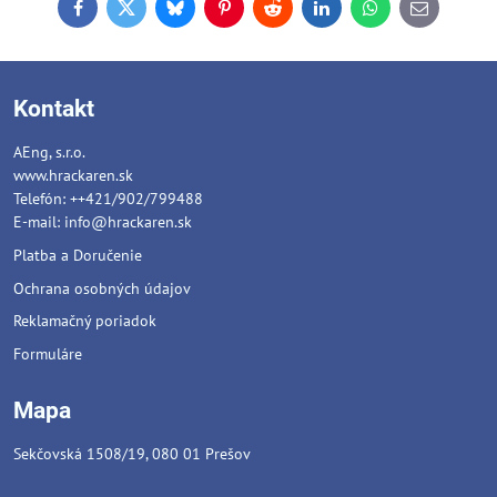
Facebook
Twitter
Bluesky
Pinterest
Reddit
LinkedIn
WhatsApp
E-
mail
Kontakt
AEng, s.r.o.
www.hrackaren.sk
Telefón: ++421/902/799488
E-mail:
info@hrackaren.sk
Platba a Doručenie
Ochrana osobných údajov
Reklamačný poriadok
Formuláre
Mapa
Sekčovská 1508/19, 080 01 Prešov