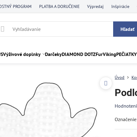
OSTNÝ PROGRAM
PLATBA A DORUČENIE
Výpredaj
Inšpirácie
Hľadať
US
Výživové doplnky
Darčeky
DIAMOND DOTZ
FurViking
PEČIATKY
Úvod
Ko
Podlo
Hodnoten
Označenie