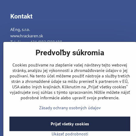
Kontakt
AEng, s.r.o.
www.hrackaren.sk
Telefón: ++421/902/799488
E-mail:
info@hrackaren.sk
Predvoľby súkromia
Platba a Doručenie
Cookies používame na zlepšenie vašej návštevy tejto webovej
Ochrana osobných údajov
stránky, analýzu jej výkonnosti a zhromažďovanie údajov o jej
Reklamačný poriadok
používaní. Na tento účel môžeme použiť nástroje a služby tretích
strán a zhromaždené údaje sa môžu preniesť k partnerom v EÚ,
Formuláre
USA alebo iných krajinách. Kliknutím na „Prijať všetky cookies“
vyjadrujete svoj súhlas s týmto spracovaním. Nižšie môžete nájsť
podrobné informácie alebo upraviť svoje preferencie.
Zásady ochrany osobných údajov
Prijať všetky cookies
©
202
Ukázať podrobnosti