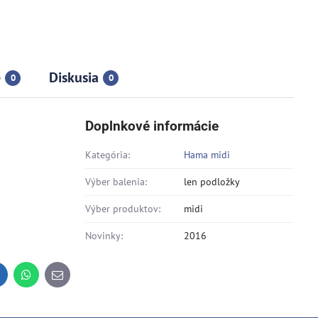
e
Diskusia
0
0
Doplnkové informácie
Kategória:
Hama midi
Výber balenia:
len podložky
Výber produktov:
midi
Novinky:
2016
inkedIn
WhatsApp
E-
mail