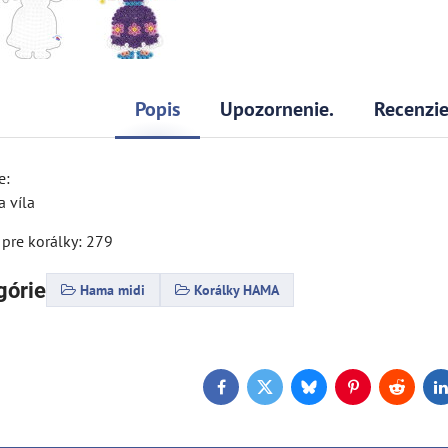
Popis
Upozornenie.
Recenzi
e:
a víla
 pre korálky: 279
górie
Hama midi
Korálky HAMA
Facebook
Twitter
Bluesky
Pinterest
Reddit
L