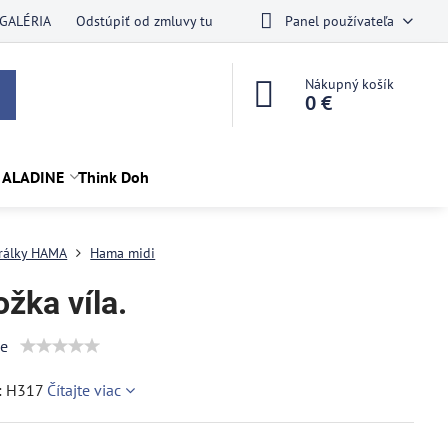
GALÉRIA
Odstúpiť od zmluvy tu
Panel používateľa
Nákupný košík
0 €
 ALADINE
Think Doh
rálky HAMA
Hama midi
žka víla.
ie
: H317
Čítajte viac