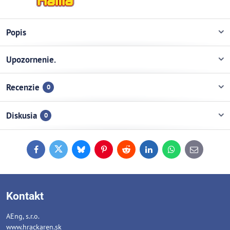
Popis
Upozornenie.
Recenzie
0
Diskusia
0
Facebook
Twitter
Bluesky
Pinterest
Reddit
LinkedIn
WhatsApp
E-
mail
Kontakt
AEng, s.r.o.
www.hrackaren.sk