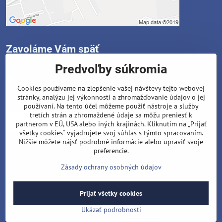
Zavoláme Vám späť
Predvoľby súkromia
Instagram
Facebook
Cookies používame na zlepšenie vašej návštevy tejto webovej
stránky, analýzu jej výkonnosti a zhromažďovanie údajov o jej
Váš telefón
*
používaní. Na tento účel môžeme použiť nástroje a služby
tretích strán a zhromaždené údaje sa môžu preniesť k
partnerom v EÚ, USA alebo iných krajinách. Kliknutím na „Prijať
všetky cookies“ vyjadrujete svoj súhlas s týmto spracovaním.
Nižšie môžete nájsť podrobné informácie alebo upraviť svoje
preferencie.
Odoslať
Zásady ochrany osobných údajov
Prijať všetky cookies
©
2026
Copyright
Predvoľby súkromia
Zásady ochrany osobných údajov
Stav objednávky
Ukázať podrobnosti
Vytvorené pomocou:
BiznisWeb.sk