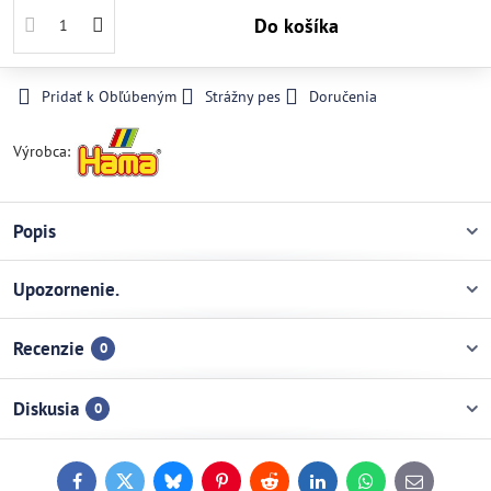
Do košíka
Pridať k Obľúbeným
Strážny pes
Doručenia
Výrobca:
Popis
Upozornenie.
Recenzie
0
Diskusia
0
Facebook
Twitter
Bluesky
Pinterest
Reddit
LinkedIn
WhatsApp
E-