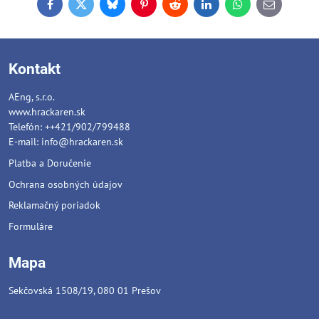
Facebook
Twitter
Bluesky
Pinterest
Reddit
LinkedIn
WhatsApp
E-
mail
Kontakt
AEng, s.r.o.
www.hrackaren.sk
Telefón: ++421/902/799488
E-mail:
info@hrackaren.sk
Platba a Doručenie
Ochrana osobných údajov
Reklamačný poriadok
Formuláre
Mapa
Sekčovská 1508/19, 080 01 Prešov