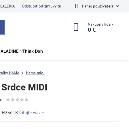
GALÉRIA
Odstúpiť od zmluvy tu
Panel používateľa
Nákupný košík
0 €
 ALADINE
Think Doh
rálky HAMA
Hama midi
 Srdce MIDI
ie
e: H236TR
Čítajte viac