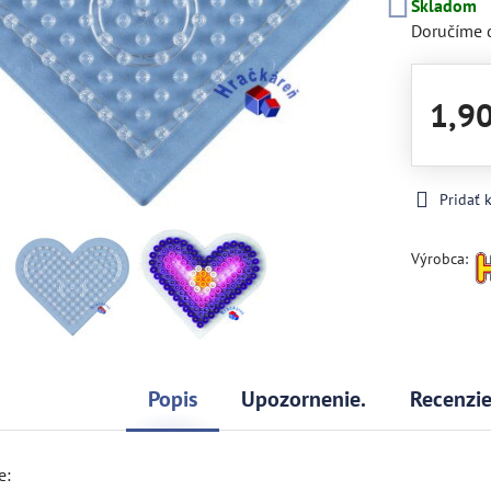
Skladom
Doručíme 
1,9
Pridať
Výrobca:
Popis
Upozornenie.
Recenzi
e: