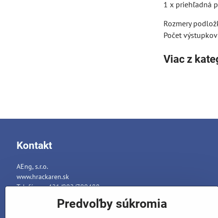
1 x priehľadná 
Rozmery podložk
Počet výstupkov
Viac z kate
Kontakt
AEng, s.r.o.
www.hrackaren.sk
Telefón: ++421/902/799488
E-mail:
info@hrackaren.sk
Predvoľby súkromia
Platba a Doručenie