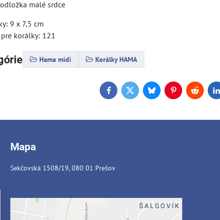
podložka malé srdce
y: 9 x 7,5 cm
 pre korálky: 121
górie
Hama midi
Korálky HAMA
Facebook
Twitter
Bluesky
Pinterest
Reddit
L
Mapa
Sekčovská 1508/19, 080 01 Prešov