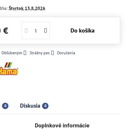
dňa:
Štvrtok
13.8.2026
0 €
Do košíka
 k Obľúbeným
Strážny pes
Doručenia
e
Diskusia
0
0
Doplnkové informácie