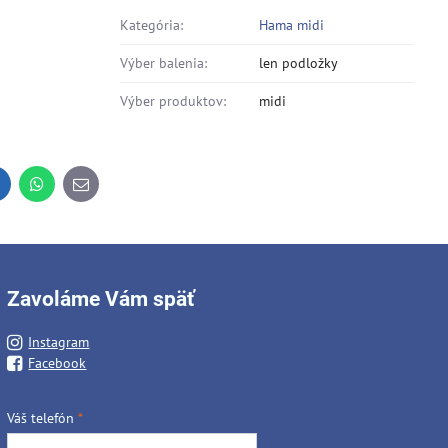
Kategória:
Hama midi
Výber balenia:
len podložky
Výber produktov:
midi
inkedIn
WhatsApp
E-
mail
Zavoláme Vám späť
Instagram
Facebook
Váš telefón
*