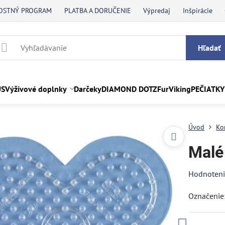
OSTNÝ PROGRAM
PLATBA A DORUČENIE
Výpredaj
Inšpirácie
Hľadať
US
Výživové doplnky
Darčeky
DIAMOND DOTZ
FurViking
PEČIATKY
Úvod
Ko
Malé
Hodnoten
Označeni