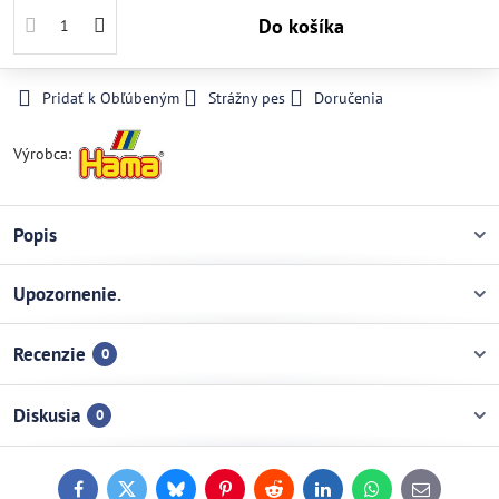
Do košíka
Pridať k Obľúbeným
Strážny pes
Doručenia
Výrobca:
Popis
Upozornenie.
Recenzie
0
Diskusia
0
Facebook
Twitter
Bluesky
Pinterest
Reddit
LinkedIn
WhatsApp
E-