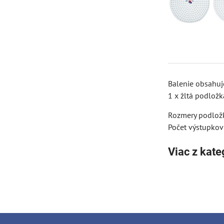
Balenie obsahuj
1 x žltá podložk
Rozmery podložk
Počet výstupkov
Viac z kate