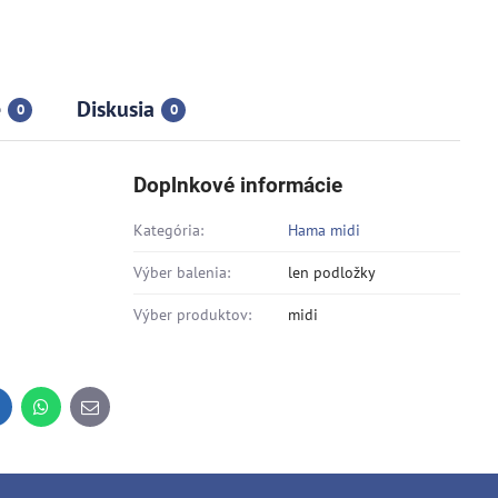
e
Diskusia
0
0
Doplnkové informácie
Kategória:
Hama midi
Výber balenia:
len podložky
Výber produktov:
midi
inkedIn
WhatsApp
E-
mail