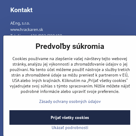
Kontakt
AEng, s.r.o.
www.hrackaren.sk
Telefón: ++421/902/799488
E-mail:
info@hrackaren.sk
Predvoľby súkromia
Platba a Doručenie
Cookies používame na zlepšenie vašej návštevy tejto webovej
Ochrana osobných údajov
stránky, analýzu jej výkonnosti a zhromažďovanie údajov o jej
Reklamačný poriadok
používaní. Na tento účel môžeme použiť nástroje a služby tretích
strán a zhromaždené údaje sa môžu preniesť k partnerom v EÚ,
Formuláre
USA alebo iných krajinách. Kliknutím na „Prijať všetky cookies“
vyjadrujete svoj súhlas s týmto spracovaním. Nižšie môžete nájsť
podrobné informácie alebo upraviť svoje preferencie.
Zásady ochrany osobných údajov
Prijať všetky cookies
©
202
Ukázať podrobnosti