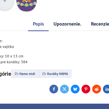
Popis
Upozornenie.
Recenzi
e:
a vajíčko
y: 10 x 13 cm
 pre korálky: 384
górie
Hama midi
Korálky HAMA
Facebook
Twitter
Bluesky
Pinterest
Reddit
L