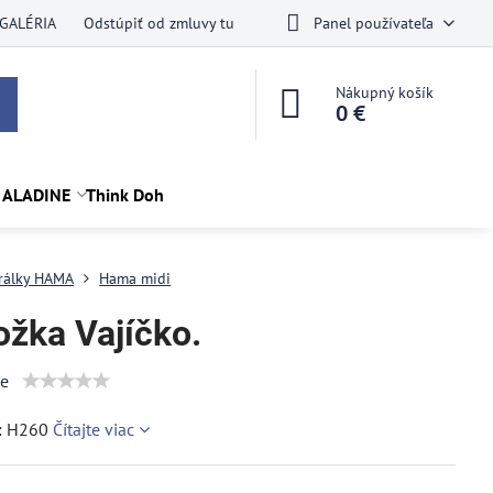
GALÉRIA
Odstúpiť od zmluvy tu
Panel používateľa
Nákupný košík
0 €
 ALADINE
Think Doh
rálky HAMA
Hama midi
ožka Vajíčko.
ie
: H260
Čítajte viac