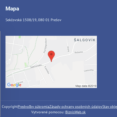
Mapa
Sekčovská 1508/19, 080 01 Prešov
6
Copyright
Predvoľby súkromia
Zásady ochrany osobných údajov
Stav obj
Vytvorené pomocou:
BiznisWeb.sk