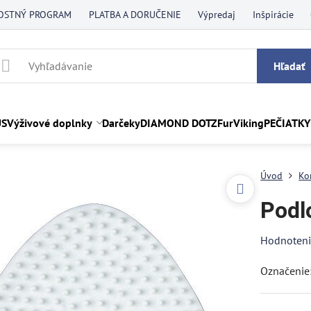
OSTNÝ PROGRAM
PLATBA A DORUČENIE
Výpredaj
Inšpirácie
Hľadať
US
Výživové doplnky
Darčeky
DIAMOND DOTZ
FurViking
PEČIATKY
Úvod
Ko
Podl
Hodnoten
Označenie