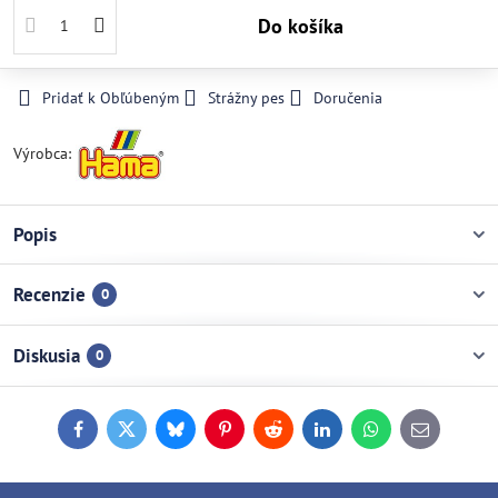
Do košíka
Pridať k Obľúbeným
Strážny pes
Doručenia
Výrobca:
Popis
Recenzie
0
Diskusia
0
Facebook
Twitter
Bluesky
Pinterest
Reddit
LinkedIn
WhatsApp
E-
mail