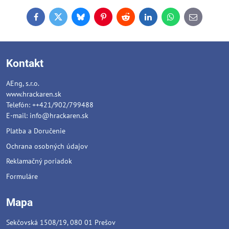
Facebook
Twitter
Bluesky
Pinterest
Reddit
LinkedIn
WhatsApp
E-
mail
Kontakt
AEng, s.r.o.
www.hrackaren.sk
Telefón: ++421/902/799488
E-mail:
info@hrackaren.sk
Platba a Doručenie
Ochrana osobných údajov
Reklamačný poriadok
Formuláre
Mapa
Sekčovská 1508/19, 080 01 Prešov