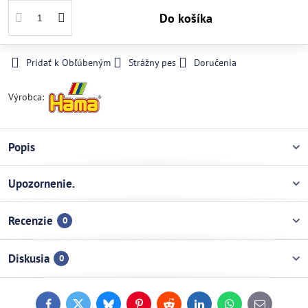
Do košíka
Pridať k Obľúbeným
Strážny pes
Doručenia
Výrobca:
Popis
Upozornenie.
Recenzie
0
Diskusia
0
Facebook
Twitter
Bluesky
Pinterest
Reddit
LinkedIn
WhatsApp
E-