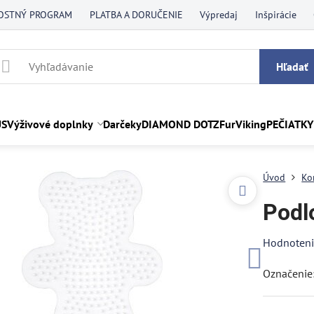
OSTNÝ PROGRAM
PLATBA A DORUČENIE
Výpredaj
Inšpirácie
Hľadať
US
Výživové doplnky
Darčeky
DIAMOND DOTZ
FurViking
PEČIATKY
Úvod
Ko
Podl
Hodnoten
Označenie