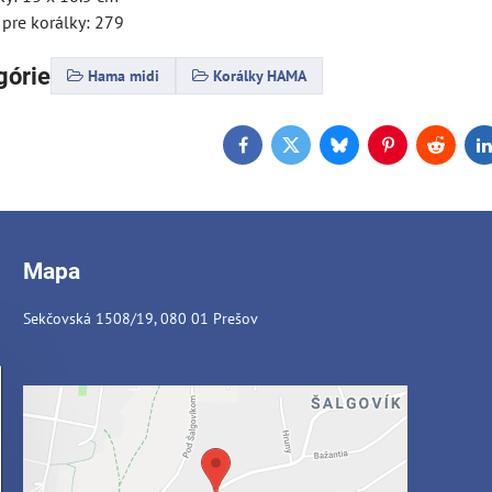
 pre korálky: 279
górie
Hama midi
Korálky HAMA
Facebook
Twitter
Bluesky
Pinterest
Reddit
L
Mapa
Sekčovská 1508/19, 080 01 Prešov