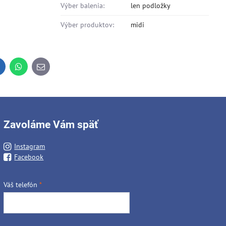
Výber balenia:
len podložky
Výber produktov:
midi
inkedIn
WhatsApp
E-
mail
Zavoláme Vám späť
Instagram
Facebook
Váš telefón
*