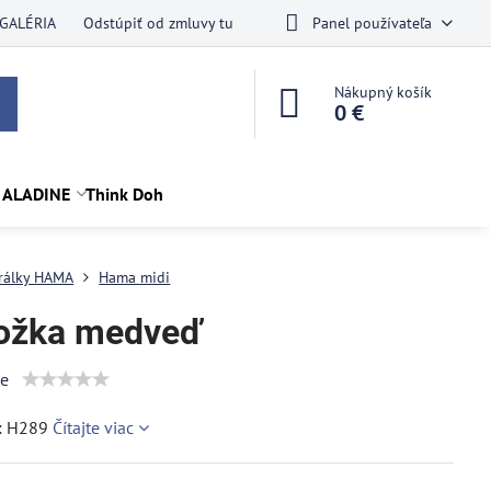
GALÉRIA
Odstúpiť od zmluvy tu
Panel používateľa
Nákupný košík
0 €
 ALADINE
Think Doh
rálky HAMA
Hama midi
ožka medveď
ie
: H289
Čítajte viac