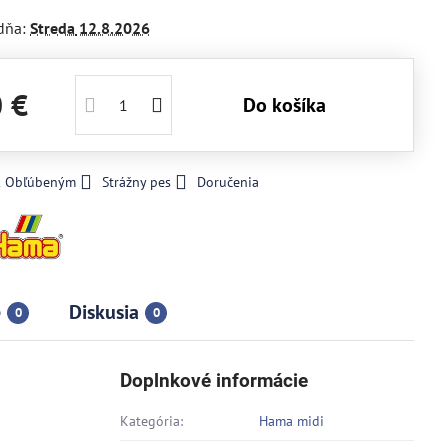
dňa:
Streda
12.8.2026
0 €
Do košíka
 k Obľúbeným
Strážny pes
Doručenia
e
Diskusia
0
0
Doplnkové informácie
Kategória:
Hama midi