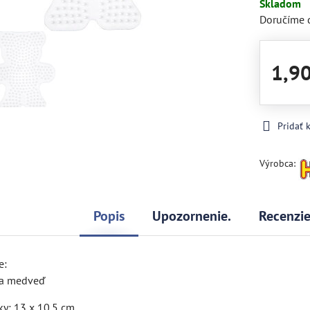
Skladom
Doručíme 
1,9
Pridať
Výrobca:
Popis
Upozornenie.
Recenzi
e:
ka medveď
y: 13 x 10.5 cm