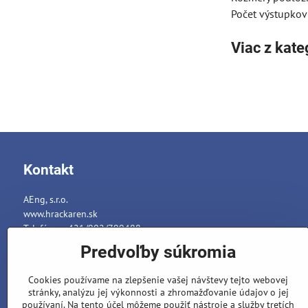
Počet výstupkov
Viac z kate
Kontakt
AEng, s.r.o.
www.hrackaren.sk
Telefón: ++421/902/799488
E-mail:
info@hrackaren.sk
Predvoľby súkromia
Platba a Doručenie
Cookies používame na zlepšenie vašej návštevy tejto webovej
Ochrana osobných údajov
stránky, analýzu jej výkonnosti a zhromažďovanie údajov o jej
Reklamačný poriadok
používaní. Na tento účel môžeme použiť nástroje a služby tretích