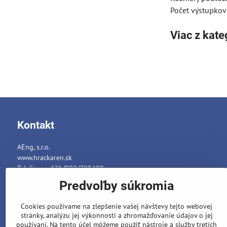
Počet výstupkov
Viac z kate
Kontakt
AEng, s.r.o.
www.hrackaren.sk
Telefón: ++421/902/799488
E-mail:
info@hrackaren.sk
Predvoľby súkromia
Platba a Doručenie
Cookies používame na zlepšenie vašej návštevy tejto webovej
Ochrana osobných údajov
stránky, analýzu jej výkonnosti a zhromažďovanie údajov o jej
Reklamačný poriadok
používaní. Na tento účel môžeme použiť nástroje a služby tretích