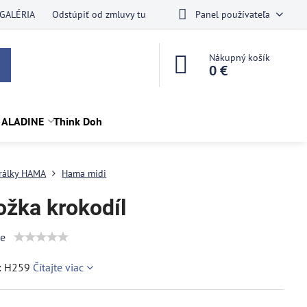
GALÉRIA
Odstúpiť od zmluvy tu
Panel používateľa
Nákupný košík
0 €
 ALADINE
Think Doh
rálky HAMA
Hama midi
ožka krokodíl
ie
: H259
Čítajte viac