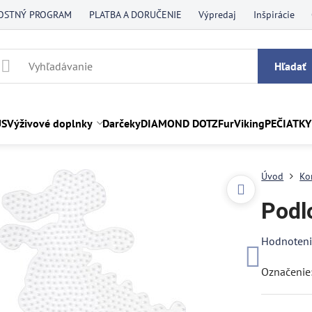
OSTNÝ PROGRAM
PLATBA A DORUČENIE
Výpredaj
Inšpirácie
Hľadať
US
Výživové doplnky
Darčeky
DIAMOND DOTZ
FurViking
PEČIATKY
Úvod
Ko
Podl
Hodnoten
Označenie