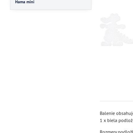
Hama mini
Balenie obsahuj
1 x biela podlož
Rozmery podložk