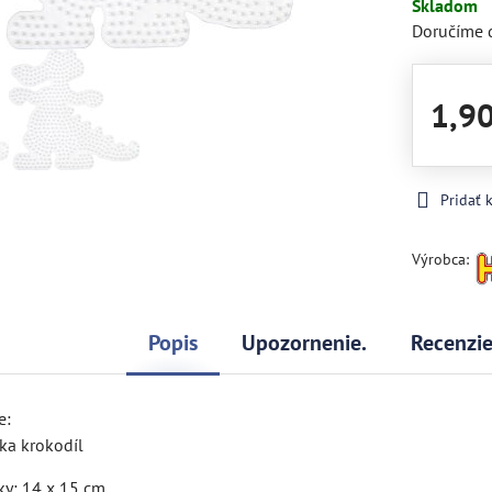
Skladom
Doručíme 
1,9
Pridať
Výrobca:
Popis
Upozornenie.
Recenzi
e:
ka krokodíl
y: 14 x 15 cm