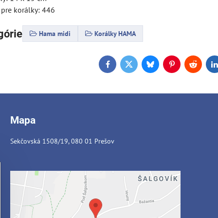
 pre korálky: 446
górie
Hama midi
Korálky HAMA
Facebook
Twitter
Bluesky
Pinterest
Reddit
L
Mapa
Sekčovská 1508/19, 080 01 Prešov