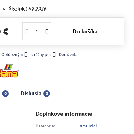
dňa:
Štvrtok
13.8.2026
0 €
Do košíka
 k Obľúbeným
Strážny pes
Doručenia
e
Diskusia
0
0
Doplnkové informácie
Kategória:
Hama midi