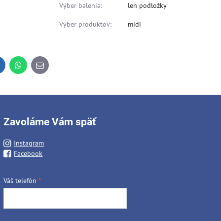
Výber balenia:
len podložky
Výber produktov:
midi
inkedIn
WhatsApp
E-
mail
Zavoláme Vám späť
Instagram
Facebook
Váš telefón
*