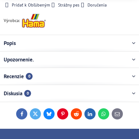
Pridať k Obľúbeným
Strážny pes
Doručenia
Výrobca:
Popis
Upozornenie.
Recenzie
0
Diskusia
0
Facebook
Twitter
Bluesky
Pinterest
Reddit
LinkedIn
WhatsApp
E-
mail